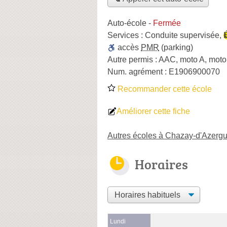
Auto-école
-
Fermée
Services :
Conduite supervisée
,
accès
PMR
(parking)
Autre permis :
AAC, moto A, moto
Num. agrément :
E1906900070
Recommander cette école
Améliorer cette fiche
Autres écoles à Chazay-d'Azerg
Horaires
Lundi