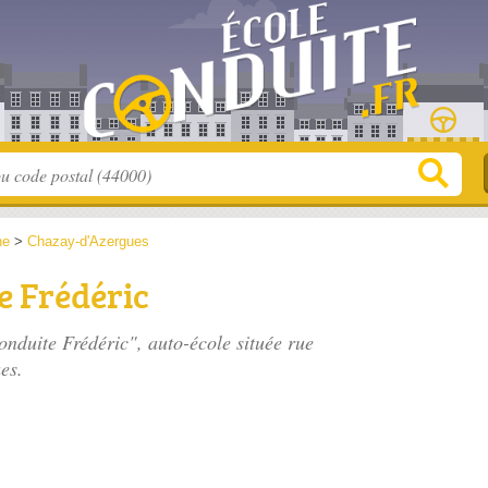
ne
>
Chazay-d'Azergues
e Frédéric
onduite Frédéric", auto-école située
rue
es.