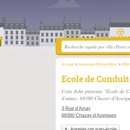
Accueil
>
Auvergne-Rhône-Alpes
>
Rhô
Ecole de Conduit
Cette fiche présente "Ecole de C
d'ainay
, 69380 Chazay-d'Azergu
3 Rue d'Ainay
69380 Chazay-d'Azergues
📞 Appeler cet auto-école