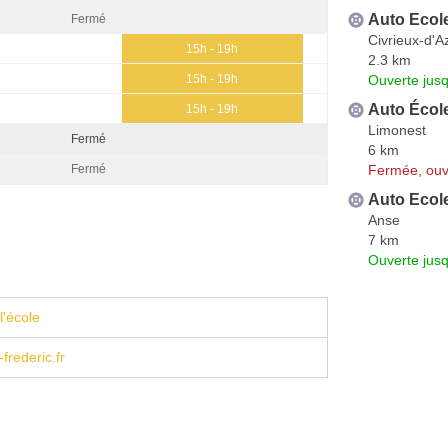
Auto Ecol
Fermé
Civrieux-d'
15h - 19h
2.3 km
Ouverte jus
15h - 19h
Auto École
15h - 19h
Limonest
Fermé
6 km
Fermée, ouv
Fermé
Auto Ecol
Anse
7 km
Ouverte jus
l'école
frederic.fr