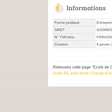
Informations
Forme juridique
Entrepren
SIRET
4250880
N° TVA Intra.
FR95425
Création
4 janvier
Retrouvez cette page "Ecole de C
école 69
,
auto-école Chazay-d'A