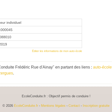
eur individuel
1000045
088010
 2019
Éditer les informations de mon auto-école
onduite Frédéric Rue d'Ainay" en partant des liens :
auto-écol
zergues
.
EcoleConduite.fr : Objectif permis de conduire !
© 2026
EcoleConduite.fr
-
Mentions légales
-
Contact
-
Inscription gratuite