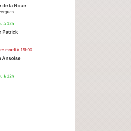
e de la Roue
Azergues
qu'à 12h
 Patrick
re mardi à 15h00
e Ansoise
qu'à 12h