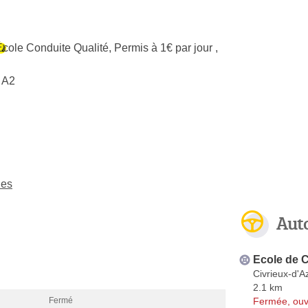
École Conduite Qualité
,
Permis à 1€ par jour
,
 A2
ues
Aut
Ecole de C
Civrieux-d'
2.1 km
Fermée, ouv
Fermé