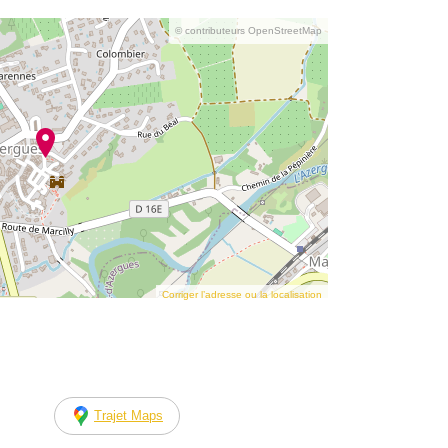
© contributeurs OpenStreetMap
Corriger l’adresse ou la localisation
Trajet Maps