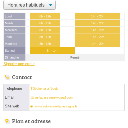
Lundi
8h - 12h
14h - 20h
Mardi
8h - 12h
14h - 20h
Mercredi
8h - 12h
14h - 20h
Jeudi
8h - 12h
14h - 20h
Vendredi
8h - 12h
14h - 20h
Samedi
8h - 14h
Dimanche
Fermé
Signaler une erreur
Contact
Téléphone
Téléphoner à l'école
Email
ae.lacassagneⓐgmail.com
Site web
www.auto-ecole-lacassagne.fr
Plan et adresse