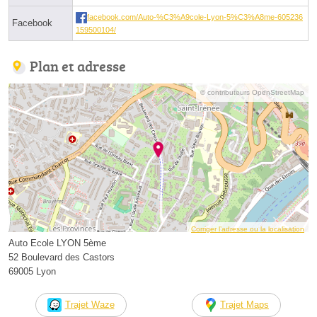
facebook.com/Auto-%C3%A9cole-Lyon-5%C3%A8me-605236
Facebook
159500104/
Plan et adresse
© contributeurs OpenStreetMap
Corriger l’adresse ou la localisation
Auto Ecole LYON 5ème
52 Boulevard des Castors
69005 Lyon
Trajet Waze
Trajet Maps