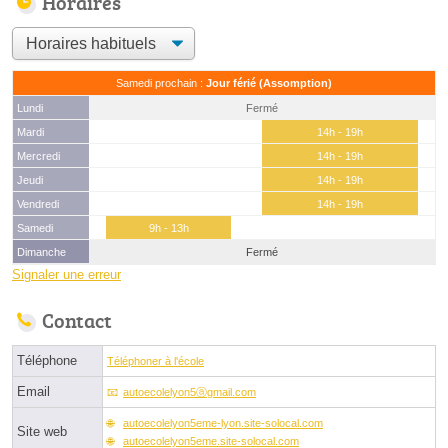
Horaires
Samedi prochain :
Jour férié (Assomption)
Lundi
Fermé
Mardi
14h - 19h
Mercredi
14h - 19h
Jeudi
14h - 19h
Vendredi
14h - 19h
Samedi
9h - 13h
Dimanche
Fermé
Signaler une erreur
Contact
Téléphone
Téléphoner à l'école
Email
autoecolelyon5ⓐgmail.com
autoecolelyon5eme-lyon.site-solocal.com
Site web
autoecolelyon5eme.site-solocal.com