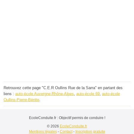
Retrouvez cette page "C.E.R Oullins Rue de la Sarra" en partant des
liens :
auto-école Auvergne-Rhône-Alpes
,
auto-école 69
,
auto-école
Oullins-Pierre-Bénite
.
EcoleConduite.fr : Objectif permis de conduire !
© 2026
EcoleConduite.fr
Mentions légales
-
Contact
-
Inscription gratuite