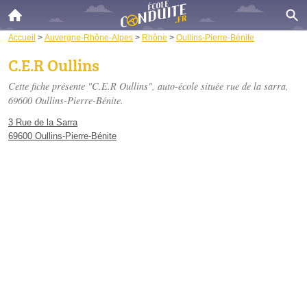
Accueil
>
Auvergne-Rhône-Alpes
>
Rhône
>
Oullins-Pierre-Bénite
C.E.R Oullins
Cette fiche présente "C.E.R Oullins", auto-école située
rue de la sarra
,
69600 Oullins-Pierre-Bénite.
3 Rue de la Sarra
69600 Oullins-Pierre-Bénite