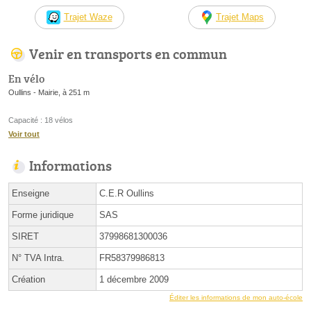
Trajet Waze
Trajet Maps
Venir en transports en commun
En vélo
Oullins - Mairie, à 251 m
Capacité : 18 vélos
Voir tout
Informations
Enseigne
C.E.R Oullins
Forme juridique
SAS
SIRET
37998681300036
N° TVA Intra.
FR58379986813
Création
1 décembre 2009
Éditer les informations de mon auto-école