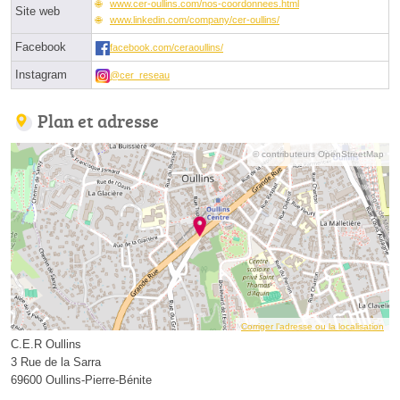
www.cer-oullins.com/nos-coordonnees.html
Site web
www.linkedin.com/company/cer-oullins/
Facebook
facebook.com/ceraoullins/
Instagram
@cer_reseau
Plan et adresse
© contributeurs OpenStreetMap
Corriger l’adresse ou la localisation
C.E.R Oullins
3 Rue de la Sarra
69600 Oullins-Pierre-Bénite