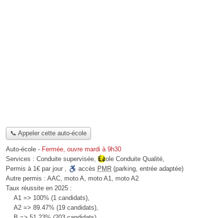
📞 Appeler cette auto-école
Auto-école
-
Fermée, ouvre mardi à 9h30
Services :
Conduite supervisée
,
École Conduite Qualité
,
Permis à 1€ par jour
,
accès
PMR
(parking, entrée adaptée)
Autre permis :
AAC, moto A, moto A1, moto A2
Taux réussite en 2025 :
A1 => 100% (1 candidats),
A2 => 89.47% (19 candidats),
B => 51.23% (203 candidats)