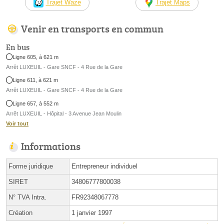
Trajet Waze
Trajet Maps
Venir en transports en commun
En bus
Ligne 605, à 621 m
Arrêt LUXEUIL - Gare SNCF - 4 Rue de la Gare
Ligne 611, à 621 m
Arrêt LUXEUIL - Gare SNCF - 4 Rue de la Gare
Ligne 657, à 552 m
Arrêt LUXEUIL - Hôpital - 3 Avenue Jean Moulin
Voir tout
Informations
Forme juridique
Entrepreneur individuel
SIRET
34806777800038
N° TVA Intra.
FR92348067778
Création
1 janvier 1997