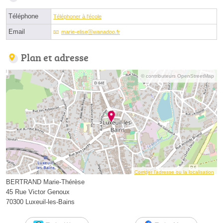
Téléphone
Téléphoner à l'école
Email
marie-eliseⓐwanadoo.fr
Plan et adresse
© contributeurs OpenStreetMap
Corriger l’adresse ou la localisation
BERTRAND Marie-Thérèse
45 Rue Victor Genoux
70300 Luxeuil-les-Bains