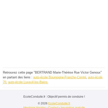
Retrouvez cette page "BERTRAND Marie-Thérèse Rue Victor Genoux"
en partant des liens :
auto-école Bourgogne-Franche-Comté
,
auto-école
70
,
auto-école Luxeuil-les-Bains
.
EcoleConduite.fr : Objectif permis de conduire !
© 2026
EcoleConduite.fr
Mentions légales
-
Contact
-
Inscription gratuite