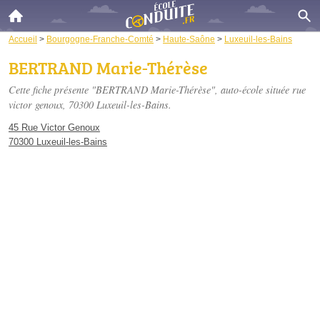
Accueil
>
Bourgogne-Franche-Comté
>
Haute-Saône
>
Luxeuil-les-Bains
BERTRAND Marie-Thérèse
Cette fiche présente "BERTRAND Marie-Thérèse", auto-école située
rue
victor genoux
, 70300 Luxeuil-les-Bains.
45 Rue Victor Genoux
70300 Luxeuil-les-Bains