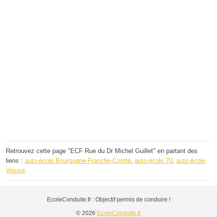
Retrouvez cette page "ECF Rue du Dr Michel Guillet" en partant des
liens :
auto-école Bourgogne-Franche-Comté
,
auto-école 70
,
auto-école
Vesoul
.
EcoleConduite.fr : Objectif permis de conduire !
© 2026
EcoleConduite.fr