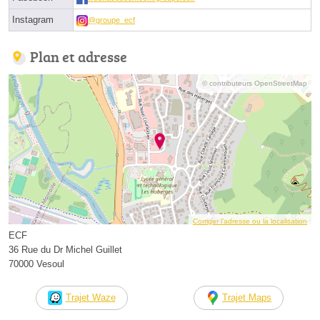
Instagram
@groupe_ecf
Plan et adresse
© contributeurs OpenStreetMap
Corriger l’adresse ou la localisation
ECF
36 Rue du Dr Michel Guillet
70000 Vesoul
Trajet Waze
Trajet Maps