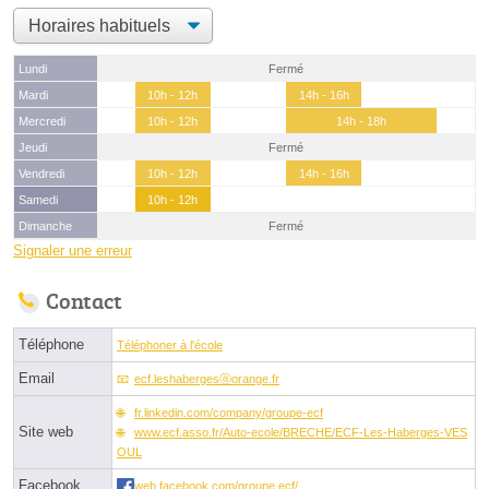
Lundi
Fermé
Mardi
10h - 12h
14h - 16h
Mercredi
10h - 12h
14h - 18h
Jeudi
Fermé
Vendredi
10h - 12h
14h - 16h
Samedi
10h - 12h
Dimanche
Fermé
Signaler une erreur
Contact
Téléphone
Téléphoner à l'école
Email
ecf.leshabergesⓐorange.fr
fr.linkedin.com/company/groupe-ecf
Site web
www.ecf.asso.fr/Auto-ecole/BRECHE/ECF-Les-Haberges-VES
OUL
Facebook
web.facebook.com/groupe.ecf/