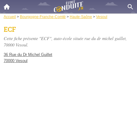
Accueil
>
Bourgogne-Franche-Comté
>
Haute-Saône
>
Vesoul
ECF
Cette fiche présente "ECF", auto-école située
rue du dr michel guillet
,
70000 Vesoul.
36 Rue du Dr Michel Guillet
70000 Vesoul