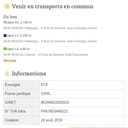
Venir en transports en commun
En bus
Ligne D1, à 150 m
Arrêt VESOUL Haberges - 6 Rue du Docteur Jean-Georges Girard
Ligne L2, à 150 m
Arrêt VESOUL Haberges - 6 Rue du Docteur Jean-Georges Girard
Ligne L4, à 80 m
Arrêt VESOUL Cinéma - 14 Rue du Docteur Noël Courvoisier
Voir tout
Informations
Enseigne
ECF
Forme juridique
SARL
SIRET
85344653200014
N° TVA Intra.
FR67853446532
Création
29 août 2019
Éditer les informations de mon auto-école