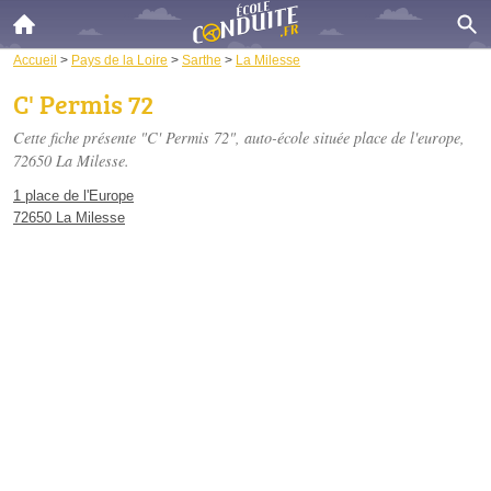
Accueil
>
Pays de la Loire
>
Sarthe
>
La Milesse
C' Permis 72
Cette fiche présente "C' Permis 72", auto-école située
place de l'europe
,
72650 La Milesse.
1 place de l'Europe
72650 La Milesse