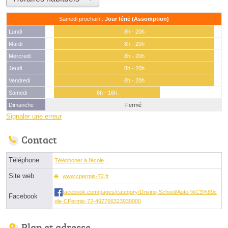
Samedi prochain :
Jour férié (Assomption)
Lundi
8h - 20h
Mardi
8h - 20h
Mercredi
8h - 20h
Jeudi
8h - 20h
Vendredi
8h - 20h
Samedi
8h - 16h
Dimanche
Fermé
Signaler une erreur
Contact
Téléphone
Téléphoner à l'école
Site web
www.cpermis-72.fr
facebook.com/pages/category/Driving-School/Auto-%C3%89c
Facebook
ole-CPermis-72-497766323939000
Plan et adresse