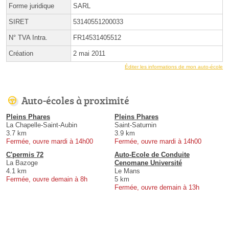
Forme juridique
SARL
SIRET
53140551200033
N° TVA Intra.
FR14531405512
Création
2 mai 2011
Éditer les informations de mon auto-école
Auto-écoles à proximité
Pleins Phares
Pleins Phares
La Chapelle-Saint-Aubin
Saint-Saturnin
3.7 km
3.9 km
Fermée, ouvre mardi à 14h00
Fermée, ouvre mardi à 14h00
C'permis 72
Auto-Ecole de Conduite
La Bazoge
Cenomane Université
4.1 km
Le Mans
Fermée, ouvre demain à 8h
5 km
Fermée, ouvre demain à 13h