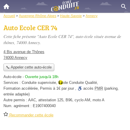
Accueil
>
Auvergne-Rhône-Alpes
>
Haute-Savoie
>
Annecy
Auto Ecole CER 74
Cette fiche présente "Auto Ecole CER 74", auto-école située
avenue de
thônes
, 74000 Annecy.
4 Bis avenue de Thônes
74000 Annecy
📞 Appeler cette auto-école
Auto-école
-
Ouverte jusqu'à 18h
Services :
Conduite supervisée
,
École Conduite Qualité
,
Formation accélérée
,
Permis à 1€ par jour
,
accès
PMR
(parking,
entrée adaptée)
Autre permis :
AAC, attestation 125, B96, cyclo AM, moto A
Num. agrément :
E1907400040
Recommander cette école