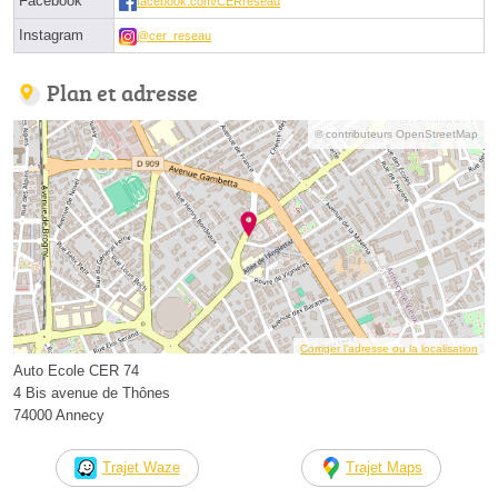
Facebook
facebook.com/CERreseau
Instagram
@cer_reseau
Plan et adresse
© contributeurs OpenStreetMap
Corriger l’adresse ou la localisation
Auto Ecole CER 74
4 Bis avenue de Thônes
74000 Annecy
Trajet Waze
Trajet Maps