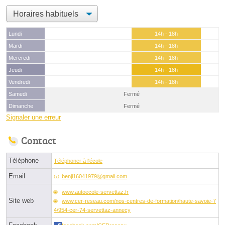
Lundi
14h - 18h
Mardi
14h - 18h
Mercredi
14h - 18h
Jeudi
14h - 18h
Vendredi
14h - 18h
Samedi
Fermé
Dimanche
Fermé
Signaler une erreur
Contact
Téléphone
Téléphoner à l'école
Email
benji16041979ⓐgmail.com
www.autoecole-servettaz.fr
Site web
www.cer-reseau.com/nos-centres-de-formation/haute-savoie-7
4/954-cer-74-servettaz-annecy