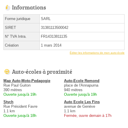
Informations
Forme juridique
SARL
SIRET
31381113500042
N° TVA Intra.
FR14313811135
Création
1 mars 2014
Éditer les informations de mon auto-école
Auto-écoles à proximité
Map Auto-Moto-Pedagogie
Auto-Ecole Remond
Rue Paul Guiton
place de l'Annapurna
390 mètres
940 mètres
Ouverte jusqu'à 19h
Ouverte jusqu'à 19h
Stych
Auto Ecole Les Fins
Rue Président Favre
avenue de Genève
1.1 km
1.1 km
Ouverte jusqu'à 18h
Fermée, ouvre demain à 17h