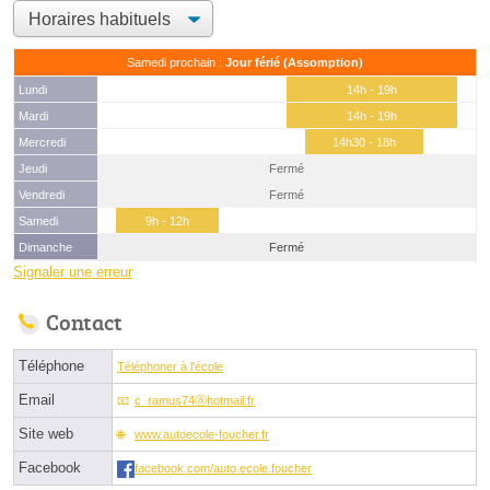
Samedi prochain :
Jour férié (Assomption)
Lundi
14h - 19h
Mardi
14h - 19h
Mercredi
14h30 - 18h
Jeudi
Fermé
Vendredi
Fermé
Samedi
9h - 12h
Dimanche
Fermé
Signaler une erreur
Contact
Téléphone
Téléphoner à l'école
Email
c_ramus74ⓐhotmail.fr
Site web
www.autoecole-foucher.fr
Facebook
facebook.com/auto.ecole.foucher