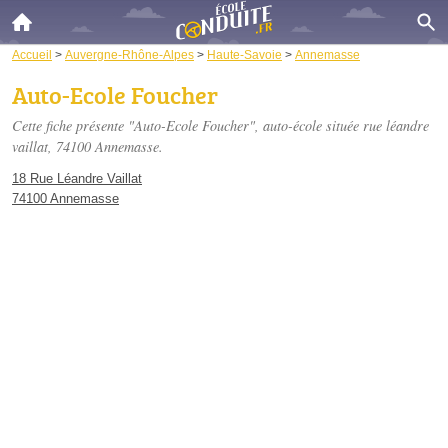
Accueil
>
Auvergne-Rhône-Alpes
>
Haute-Savoie
>
Annemasse
Auto-Ecole Foucher
Cette fiche présente "Auto-Ecole Foucher", auto-école située
rue léandre
vaillat
, 74100 Annemasse.
18 Rue Léandre Vaillat
74100 Annemasse