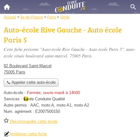
Accueil
>
Île-de-France
>
Paris
>
5ème
Auto-école Rive Gauche - Auto école
Paris 5
Cette fiche présente "Auto-école Rive Gauche - Auto école Paris 5", auto-
école située
boulevard saint-marcel
, 75005 Paris.
82 Boulevard Saint-Marcel
75005 Paris
📞 Appeler cette auto-école
Auto-école
-
Fermée, ouvre mardi à 14h00
Services :
École Conduite Qualité
Autre permis :
AAC, moto A, moto A1, moto A2
Num. agrément :
E2007500150
Recommander cette école
Améliorer cette fiche