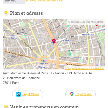
Site web
www.moto-ecole-buzenval.fr
Plan et adresse
© contributeurs OpenStreetMap
Corriger l’adresse ou la localisation
Auto Moto école Buzenval Paris 11 - Nation - CPF Moto et Auto
29 Boulevard de Charonne
75011 Paris
Trajet Waze
Trajet Maps
Venir en transports en commun