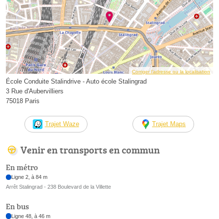
Corriger l’adresse ou la localisation
École Conduite Stalindrive - Auto école Stalingrad
3 Rue d'Aubervilliers
75018 Paris
Trajet Waze
Trajet Maps
Venir en transports en commun
En métro
Ligne 2, à 84 m
Arrêt Stalingrad - 238 Boulevard de la Villette
En bus
Ligne 48, à 46 m