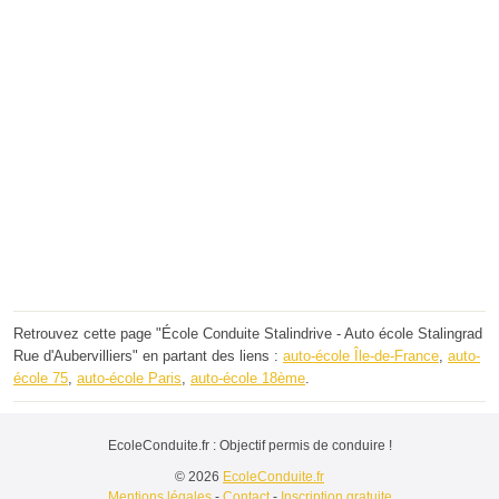
Retrouvez cette page "École Conduite Stalindrive - Auto école Stalingrad
Rue d'Aubervilliers" en partant des liens :
auto-école Île-de-France
,
auto-
école 75
,
auto-école Paris
,
auto-école 18ème
.
EcoleConduite.fr : Objectif permis de conduire !
© 2026
EcoleConduite.fr
Mentions légales
-
Contact
-
Inscription gratuite