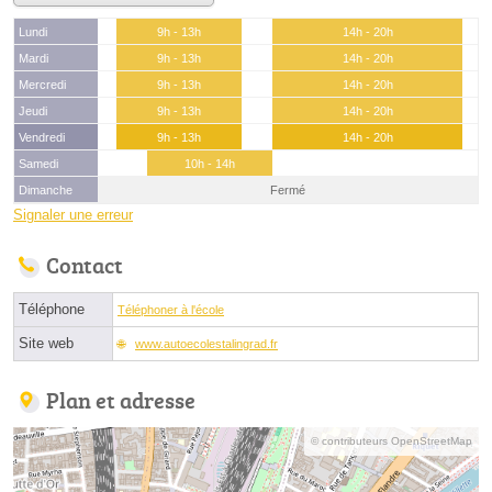
Lundi
9h - 13h
14h - 20h
Mardi
9h - 13h
14h - 20h
Mercredi
9h - 13h
14h - 20h
Jeudi
9h - 13h
14h - 20h
Vendredi
9h - 13h
14h - 20h
Samedi
10h - 14h
Dimanche
Fermé
Signaler une erreur
Contact
Téléphone
Téléphoner à l'école
Site web
www.autoecolestalingrad.fr
Plan et adresse
© contributeurs OpenStreetMap