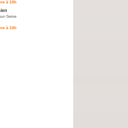
re à 10h
ien
sur-Seine
re à 10h