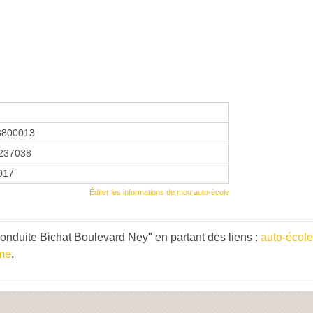
3800013
237038
2017
Éditer les informations de mon auto-école
onduite Bichat Boulevard Ney" en partant des liens :
auto-école
me
.