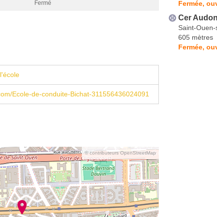
Fermée, ouv
Fermé
Cer Audon
Saint-Ouen-
605 mètres
Fermée, ouv
l'école
com/Ecole-de-conduite-Bichat-311556436024091
© contributeurs OpenStreetMap