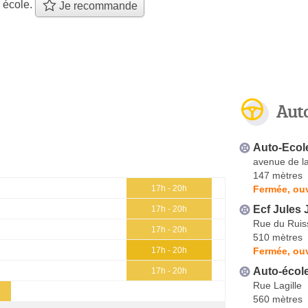
 école.
Je recommande
Aut
Auto-Ecol
avenue de l
147 mètres
Fermée, ouv
17h - 20h
Ecf Jules 
17h - 20h
Rue du Ruis
17h - 20h
510 mètres
Fermée, ouv
17h - 20h
Auto-école
17h - 20h
Rue Lagille
560 mètres