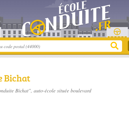
e Bichat
onduite Bichat", auto-école située
boulevard