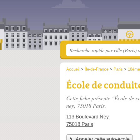
Accueil
>
Île-de-France
>
Paris
>
18ème
École de conduit
Cette fiche présente "École de c
ney
, 75018 Paris.
113 Boulevard Ney
75018 Paris
📞 Appeler cette auto-école