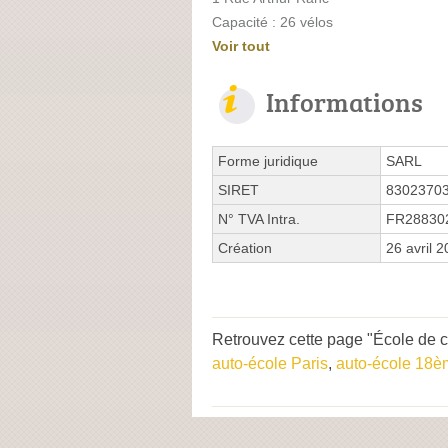
Capacité : 26 vélos
Voir tout
Informations
Forme juridique
SARL
SIRET
8302370
N° TVA Intra.
FR28830
Création
26 avril 
Retrouvez cette page "École de c
auto-école Paris
,
auto-école 18è