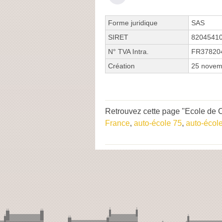
Forme juridique
SAS
SIRET
8204541
N° TVA Intra.
FR37820
Création
25 novem
Retrouvez cette page "Ecole de 
France
,
auto-école 75
,
auto-école