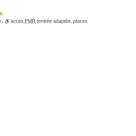
h
é
,
accès
PMR
(entrée adaptée, places