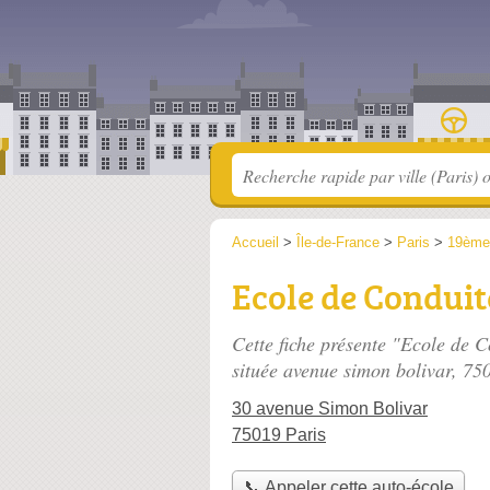
Accueil
>
Île-de-France
>
Paris
>
19ème
Ecole de Condui
Cette fiche présente "Ecole de
située
avenue simon bolivar
, 75
30 avenue Simon Bolivar
75019 Paris
📞 Appeler cette auto-école