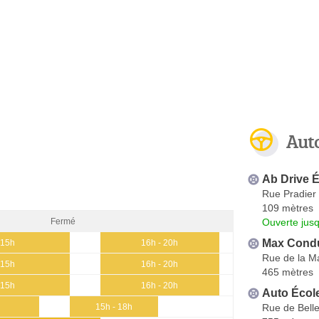
Aut
Ab Drive 
Rue Pradier
109 mètres
Ouverte jus
Fermé
Max Condu
 15h
16h - 20h
Rue de la M
 15h
16h - 20h
465 mètres
 15h
16h - 20h
Auto École
Rue de Belle
15h - 18h