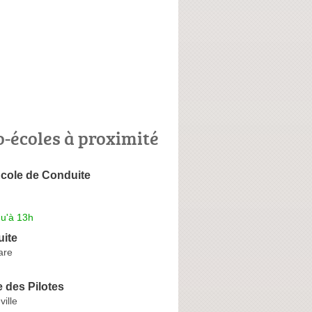
o-écoles à proximité
École de Conduite
qu'à 13h
ite
are
 des Pilotes
ville