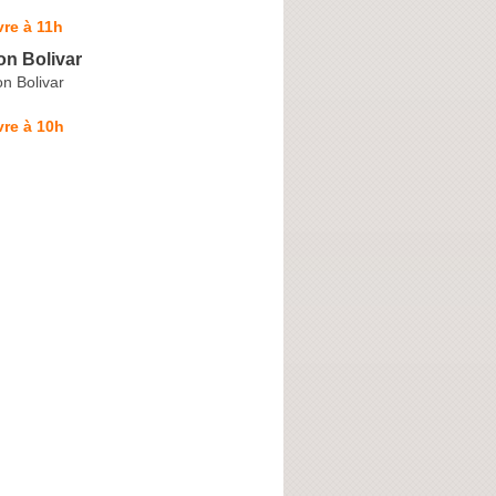
re à 11h
on Bolivar
n Bolivar
re à 10h