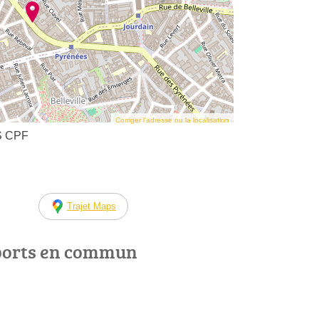
Corriger l’adresse ou la localisation
S CPF
Trajet Maps
ports en commun