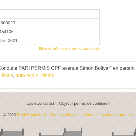
0600023
454106
bre 2021
Éditer les informations de mon auto-école
Conduite PARI PERMIS CPF avenue Simon Bolivar" en partant d
 Paris
,
auto-école 19ème
.
EcoleConduite.fr : Objectif permis de conduire !
© 2026
EcoleConduite.fr
-
Mentions légales
-
Contact
-
Inscription gratuite