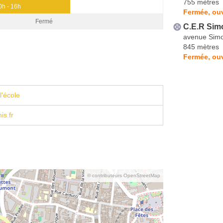
755 mètres
0h - 16h
Fermée, ouv
Fermé
C.E.R Sim
avenue Simo
845 mètres
Fermée, ouv
l'école
is.fr
© contributeurs OpenStreetMap