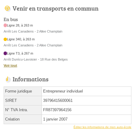
Venir en transports en commun
En bus
Ligne 28, à 263 m
Arrêt Les Canadiens - 2 Allee Champlain
Ligne 340, à 263 m
Arrêt Les Canadiens - 2 Allee Champlain
Ligne T3, à 267 m
Arrêt Durécu-Lavoisier - 18 Rue des Belges
Voir tout
Informations
Forme juridique
Entrepreneur individuel
SIRET
39796415600061
N° TVA Intra.
FR87397964156
Création
1 janvier 2007
Éditer les informations de mon auto-école