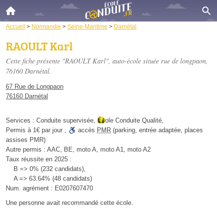
Accueil
>
Normandie
>
Seine-Maritime
>
Darnétal
RAOULT Karl
Cette fiche présente "RAOULT Karl", auto-école située
rue de longpaon
,
76160 Darnétal.
67 Rue de Longpaon
76160 Darnétal
Services :
Conduite supervisée
,
École Conduite Qualité
,
Permis à 1€ par jour
,
accès
PMR
(parking, entrée adaptée, places
assises PMR)
Autre permis :
AAC, BE, moto A, moto A1, moto A2
Taux réussite en 2025 :
B => 0% (232 candidats),
A => 63.64% (48 candidats)
Num. agrément :
E0207607470
Une personne
avait recommandé
cette école.