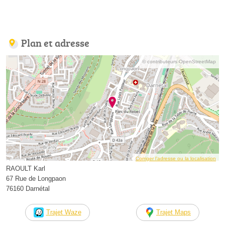
Plan et adresse
© contributeurs OpenStreetMap
Corriger l’adresse ou la localisation
RAOULT Karl
67 Rue de Longpaon
76160 Darnétal
Trajet Waze
Trajet Maps