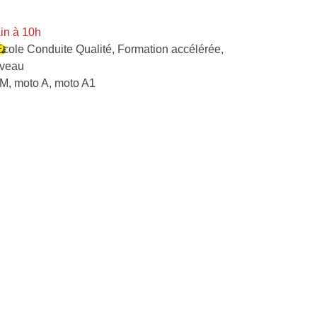
in à 10h
École Conduite Qualité
,
Formation accélérée
,
iveau
M, moto A, moto A1