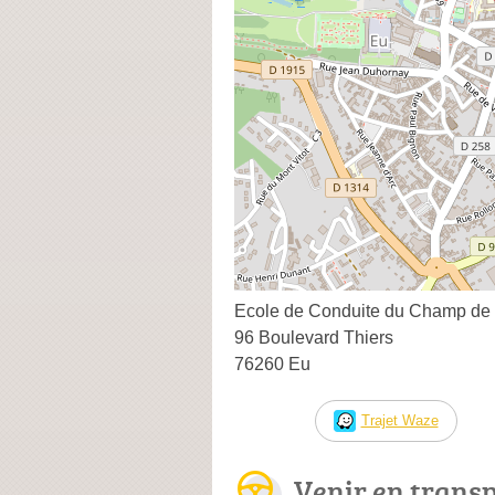
Ecole de Conduite du Champ de
96 Boulevard Thiers
76260 Eu
Trajet Waze
Venir en trans