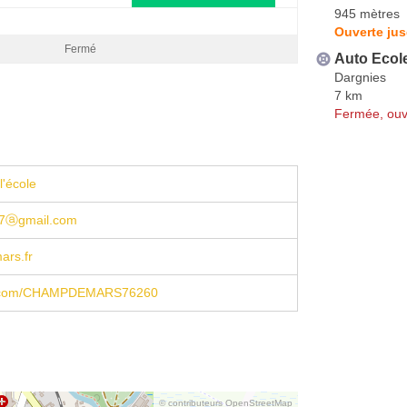
945 mètres
Ouverte ju
Fermé
Auto Ecol
Dargnies
7 km
Fermée, ouv
l'école
17ⓐgmail.com
rs.fr
.com/CHAMPDEMARS76260
© contributeurs OpenStreetMap