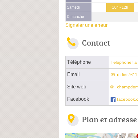
Samedi
10h - 12h
Dimanche
Signaler une erreur
Contact
Téléphone
Téléphoner à 
Email
didier761
Site web
champdema
Facebook
facebook
Plan et adresse