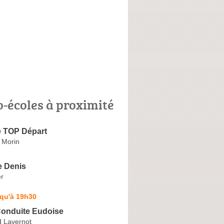
o-écoles à proximité
e TOP Départ
 Morin
e Denis
er
squ'à 19h30
Conduite Eudoise
 Lavernot