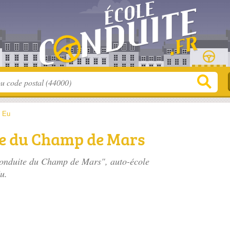
>
Eu
te du Champ de Mars
 Conduite du Champ de Mars", auto-école
u.