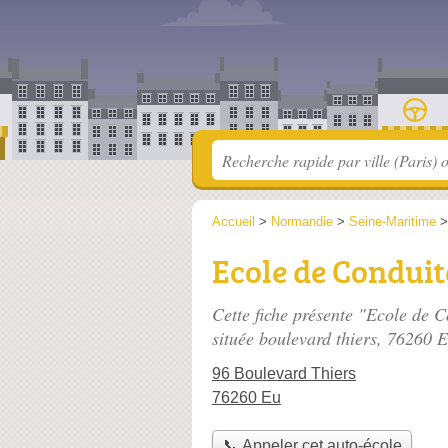
Accueil
>
Normandie
>
Seine-Maritime
Ecole de Condui
Cette fiche présente "Ecole de
située
boulevard thiers
, 76260 E
96 Boulevard Thiers
76260 Eu
📞 Appeler cet auto-école