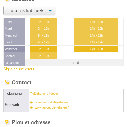
Lundi
9h - 12h
14h - 19h
Mardi
9h - 12h
14h - 19h
Mercredi
9h - 12h
14h - 19h
Jeudi
9h - 12h
14h - 19h
Vendredi
9h - 12h
14h - 19h
Samedi
9h - 12h
Dimanche
Fermé
Signaler une erreur
Contact
Téléphone
Téléphoner à l'école
oceaneconduite-lehavre.fr
Site web
www.autoecole-lehavre.fr
Plan et adresse