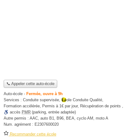
📞 Appeler cette auto-école
Auto-école
-
Fermée, ouvre à 9h
Services :
Conduite supervisée
,
École Conduite Qualité
,
Formation accélérée
,
Permis à 1€ par jour
,
Récupération de points
,
accès
PMR
(parking, entrée adaptée)
Autre permis :
AAC, auto B1, B96, BEA, cyclo AM, moto A
Num. agrément :
E2307600020
Recommander cette école