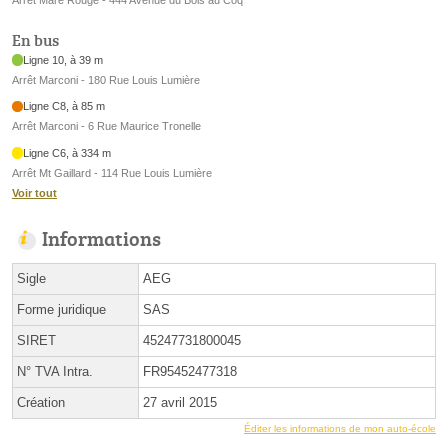
Arrêt Mare Rouge - 444 Avenue du Bois au Coq
En bus
Ligne 10, à 39 m
Arrêt Marconi - 180 Rue Louis Lumière
Ligne C8, à 85 m
Arrêt Marconi - 6 Rue Maurice Tronelle
Ligne C6, à 334 m
Arrêt Mt Gaillard - 114 Rue Louis Lumière
Voir tout
Informations
Sigle
AEG
Forme juridique
SAS
SIRET
45247731800045
N° TVA Intra.
FR95452477318
Création
27 avril 2015
Éditer les informations de mon auto-école