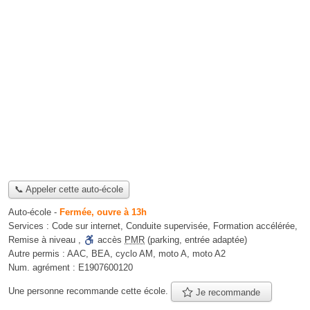
📞 Appeler cette auto-école
Auto-école
-
Fermée, ouvre à 13h
Services :
Code sur internet
,
Conduite supervisée
,
Formation accélérée
,
Remise à niveau
,
accès
PMR
(parking, entrée adaptée)
Autre permis :
AAC, BEA, cyclo AM, moto A, moto A2
Num. agrément :
E1907600120
Une personne
recommande
cette école.
Je recommande