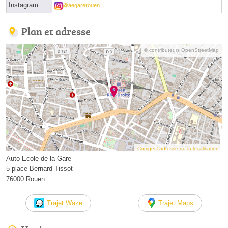
Instagram
@aegarerouen
Plan et adresse
© contributeurs OpenStreetMap
Corriger l’adresse ou la localisation
Auto Ecole de la Gare
5 place Bernard Tissot
76000 Rouen
Trajet Waze
Trajet Maps