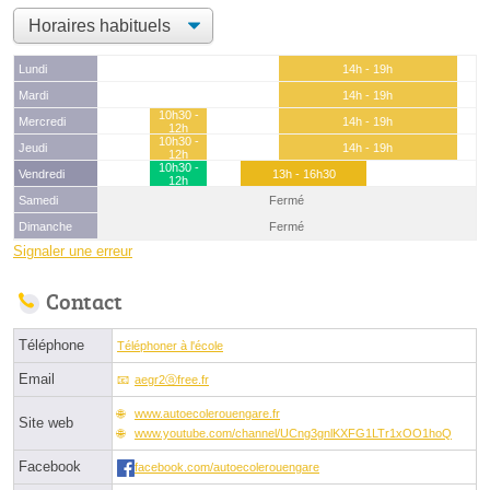
Lundi
14h - 19h
Mardi
14h - 19h
10h30 -
Mercredi
14h - 19h
12h
10h30 -
Jeudi
14h - 19h
12h
10h30 -
Vendredi
13h - 16h30
12h
Samedi
Fermé
Dimanche
Fermé
Signaler une erreur
Contact
Téléphone
Téléphoner à l'école
Email
aegr2ⓐfree.fr
www.autoecolerouengare.fr
Site web
www.youtube.com/channel/UCng3gnlKXFG1LTr1xOO1hoQ
Facebook
facebook.com/autoecolerouengare