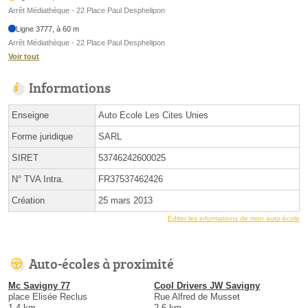
Arrêt Médiathèque - 22 Place Paul Desphelipon
Ligne 3777, à 60 m
Arrêt Médiathèque - 22 Place Paul Desphelipon
Voir tout
Informations
Enseigne
Auto Ecole Les Cites Unies
Forme juridique
SARL
SIRET
53746242600025
N° TVA Intra.
FR37537462426
Création
25 mars 2013
Éditer les informations de mon auto-école
Auto-écoles à proximité
Mc Savigny 77
Cool Drivers JW Savigny
place Elisée Reclus
Rue Alfred de Musset
1.4 km
2.6 km