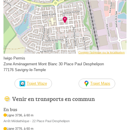
Corriger l’adresse ou la localisation
Iwigo Permis
Zone Aménagement Mont Blanc 30 Place Paul Desphelipon
77176 Savigny-le-Temple
Trajet Waze
Trajet Maps
Venir en transports en commun
En bus
Ligne 3736, à 60 m
Arrêt Médiathèque - 22 Place Paul Desphelipon
Ligne 3776, à 60 m