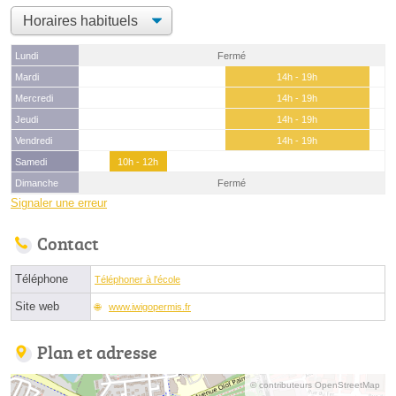
Lundi
Fermé
Mardi
14h - 19h
Mercredi
14h - 19h
Jeudi
14h - 19h
Vendredi
14h - 19h
Samedi
10h - 12h
Dimanche
Fermé
Signaler une erreur
Contact
Téléphone
Téléphoner à l'école
Site web
www.iwigopermis.fr
Plan et adresse
© contributeurs OpenStreetMap