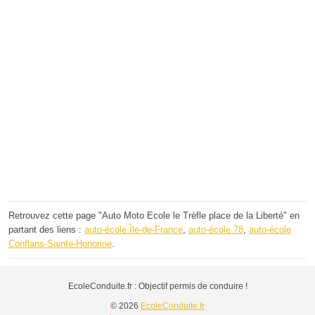
Retrouvez cette page "Auto Moto Ecole le Trèfle place de la Liberté" en
partant des liens :
auto-école Île-de-France
,
auto-école 78
,
auto-école
Conflans-Sainte-Honorine
.
EcoleConduite.fr : Objectif permis de conduire !
© 2026
EcoleConduite.fr