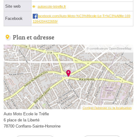
Site web
autoecole-letrefle.fr
facebook.com/Auto-Moto-%C3%89cole-Le-Tr%C3%A8fle-169
Facebook
1264204422659/
Plan et adresse
© contributeurs OpenStreetMap
Corriger l’adresse ou la localisation
Auto Moto Ecole le Trèfle
6 place de la Liberté
78700 Conflans-Sainte-Honorine