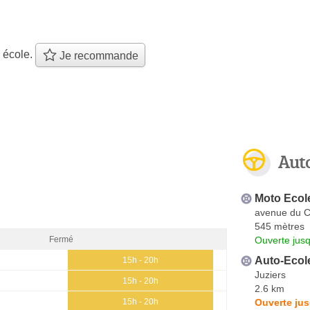
 école.
Je recommande
Aut
Moto Ecol
avenue du C
545 mètres
Ouverte jus
Fermé
Auto-Eco
15h - 20h
Juziers
15h - 20h
2.6 km
Ouverte jus
15h - 20h