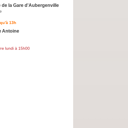
 de la Gare d'Aubergenville
e
qu'à 13h
e Antoine
re lundi à 15h00