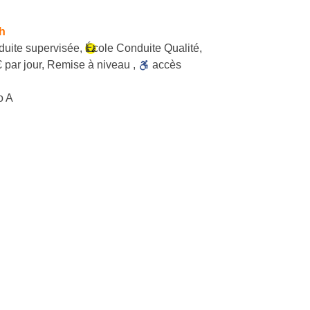
h
uite supervisée
,
École Conduite Qualité
,
 par jour
,
Remise à niveau
,
accès
o A