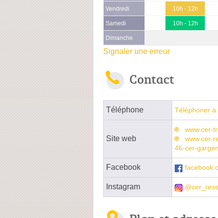
Vendredi
10h - 12h
Samedi
10h - 12h
Dimanche
Signaler une erreur
Contact
Téléphone
Téléphoner à 
www.cer-tr
Site web
www.cer-re
46-cer-gargenv
Facebook
facebook.
Instagram
@cer_res