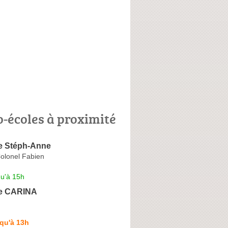
o-écoles à proximité
e Stéph-Anne
olonel Fabien
qu'à 15h
le CARINA
qu'à 13h