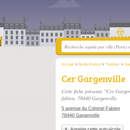
Accueil
>
Île-de-France
>
Yvelines
>
Gar
Cer Gargenville
Cette fiche présente "Cer Gargen
fabien
, 78440 Gargenville.
5 avenue du Colonel Fabien
78440 Gargenville
📞 Appeler cette auto-école