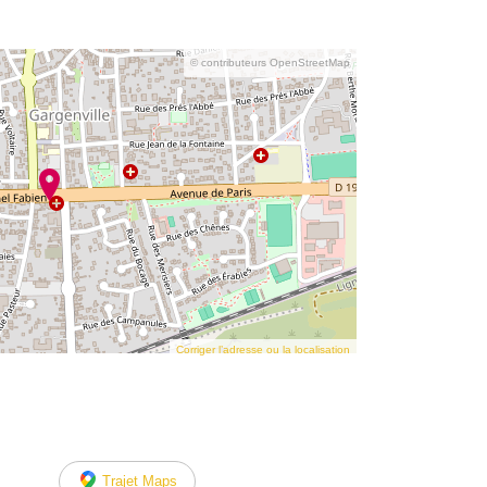
© contributeurs OpenStreetMap
Corriger l’adresse ou la localisation
Trajet Maps