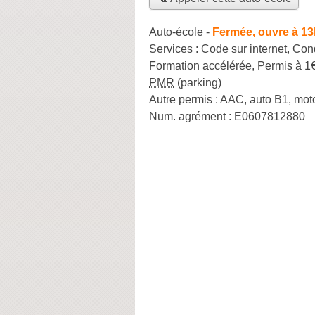
Auto-école
-
Fermée, ouvre à 13
Services :
Code sur internet
,
Cond
Formation accélérée
,
Permis à 1€
PMR
(parking)
Autre permis :
AAC, auto B1, mot
Num. agrément :
E0607812880