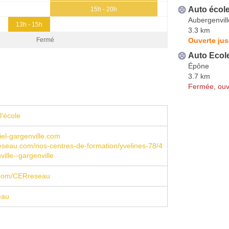
Auto école
15h - 20h
Aubergenvill
13h - 15h
3.3 km
Ouverte jus
Fermé
Auto Ecol
Épône
3.7 km
Fermée, ouv
l'école
iel-gargenville.com
seau.com/nos-centres-de-formation/yvelines-78/4
ille--gargenville
com/CERreseau
eau