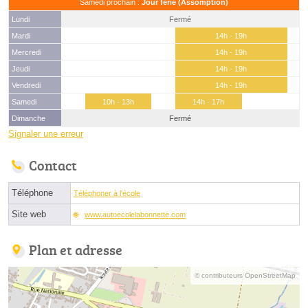
Samedi prochain :
Jour férié (Assomption)
Lundi
Fermé
Mardi
14h - 19h
Mercredi
14h - 19h
Jeudi
14h - 19h
Vendredi
14h - 19h
Samedi
10h - 13h
14h - 17h
Dimanche
Fermé
Signaler une erreur
Contact
Téléphone
Téléphoner à l'école
Site web
www.autoecolelabonnette.com
Plan et adresse
© contributeurs OpenStreetMap