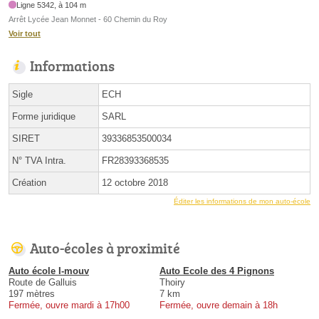
Ligne 5342, à 104 m
Arrêt Lycée Jean Monnet - 60 Chemin du Roy
Voir tout
Informations
Sigle
ECH
Forme juridique
SARL
SIRET
39336853500034
N° TVA Intra.
FR28393368535
Création
12 octobre 2018
Éditer les informations de mon auto-école
Auto-écoles à proximité
Auto école I-mouv
Auto Ecole des 4 Pignons
Route de Galluis
Thoiry
197 mètres
7 km
Fermée, ouvre mardi à 17h00
Fermée, ouvre demain à 18h