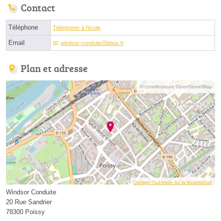
Contact
Téléphone
Téléphoner à l'école
Email
windsor-conduiteⓐbbox.fr
Plan et adresse
© contributeurs OpenStreetMap
Corriger l’adresse ou la localisation
Windsor Conduite
20 Rue Sandrier
78300 Poissy