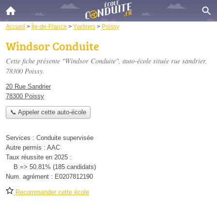
Accueil
>
Île-de-France
>
Yvelines
>
Poissy
Windsor Conduite
Cette fiche présente "Windsor Conduite", auto-école située
rue sandrier
,
78300 Poissy.
20 Rue Sandrier
78300 Poissy
📞 Appeler cette auto-école
Services :
Conduite supervisée
Autre permis :
AAC
Taux réussite en 2025 :
B => 50.81% (185 candidats)
Num. agrément :
E0207812190
Recommander cette école