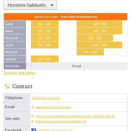
Samedi prochain :
Jour férié (Assomption)
Lundi
9h - 12h
14h - 19h
Mardi
9h - 12h
14h - 19h
Mercredi
9h - 12h
14h - 18h
Jeudi
9h - 12h
14h - 19h
Vendredi
14h - 17h
Samedi
9h - 12h
Dimanche
Fermé
Signaler une erreur
Contact
Téléphone
Téléphoner à l'école
Email
autoecole.catⓐorange.fr
www.ecf.asso.fr/Auto-ecole/Auto-ecole-Cat/ECF-ROYE
Site web
fr.linkedin.com/company/groupe-ecf
Facebook
facebook.com/groupe.ecf