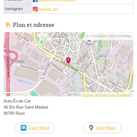
Instagram
@groupe_ecf
Plan et adresse
© contributeurs OpenStreetMap
Corriger l’adresse ou la localisation
Auto-École Cat
46 Bis Rue Saint-Médard
80700 Roye
Trajet Waze
Trajet Maps