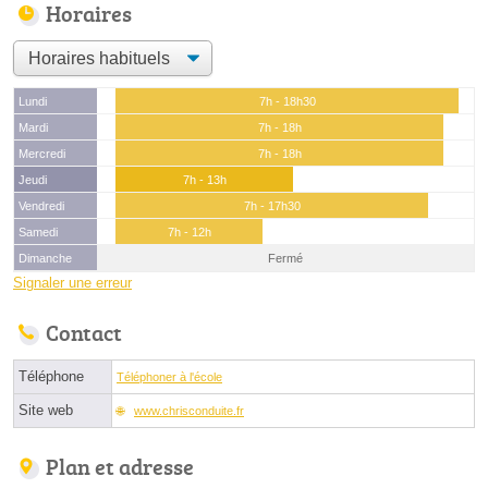
Horaires
Lundi
7h - 18h30
Mardi
7h - 18h
Mercredi
7h - 18h
Jeudi
7h - 13h
Vendredi
7h - 17h30
Samedi
7h - 12h
Dimanche
Fermé
Signaler une erreur
Contact
Téléphone
Téléphoner à l'école
Site web
www.chrisconduite.fr
Plan et adresse