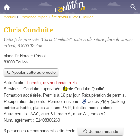
Accueil
>
Provence-Alpes-Côte d'Azur
>
Var
>
Toulon
Chris Conduite
Cette fiche présente "Chris Conduite", auto-école située
place dr horace
cristol
, 83000 Toulon.
place Dr Horace Cristol
83000 Toulon
📞 Appeler cette auto-école
Auto-école
-
Fermée, ouvre demain à 7h
Services :
Conduite supervisée
,
École Conduite Qualité
,
Formation accélérée
,
Permis à 1€ par jour
,
Récupération de permis
,
Récupération de points
,
Remise à niveau
,
accès
PMR
(parking,
entrée adaptée, places assises PMR, toilettes accessibles)
Autre permis :
AAC, auto B1, moto A, moto A1, moto A2
Num. agrément :
E1408300260
3 personnes
recommandent
cette école.
Je recommande