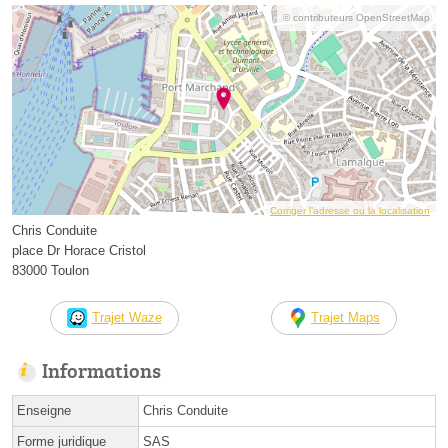
© contributeurs OpenStreetMap
Corriger l’adresse ou la localisation
Chris Conduite
place Dr Horace Cristol
83000 Toulon
Trajet Waze
Trajet Maps
Informations
Enseigne
Chris Conduite
Forme juridique
SAS