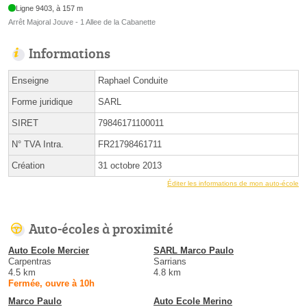
Ligne 9403, à 157 m
Arrêt Majoral Jouve - 1 Allee de la Cabanette
Informations
Enseigne
Raphael Conduite
Forme juridique
SARL
SIRET
79846171100011
N° TVA Intra.
FR21798461711
Création
31 octobre 2013
Éditer les informations de mon auto-école
Auto-écoles à proximité
Auto Ecole Mercier
SARL Marco Paulo
Carpentras
Sarrians
4.5 km
4.8 km
Fermée, ouvre à 10h
Marco Paulo
Auto Ecole Merino