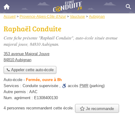
Accueil
>
Provence-Alpes-Côte d'Azur
>
Vaucluse
>
Aubignan
Raphaël Conduite
Cette fiche présente "Raphaël Conduite", auto-école située
avenue
majoral jouve
, 84810 Aubignan.
353 avenue Majoral Jouve
84810 Aubignan
📞 Appeler cette auto-école
Auto-école
-
Fermée, ouvre à 8h
Services :
Conduite supervisée
,
accès
PMR
(parking)
Autre permis :
AAC
Num. agrément :
E1308400130
4 personnes
recommandent
cette école.
Je recommande