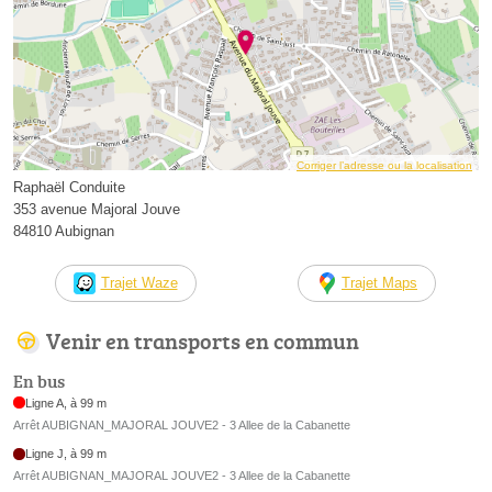
Corriger l’adresse ou la localisation
Raphaël Conduite
353 avenue Majoral Jouve
84810 Aubignan
Trajet Waze
Trajet Maps
Venir en transports en commun
En bus
Ligne A, à 99 m
Arrêt AUBIGNAN_MAJORAL JOUVE2 - 3 Allee de la Cabanette
Ligne J, à 99 m
Arrêt AUBIGNAN_MAJORAL JOUVE2 - 3 Allee de la Cabanette