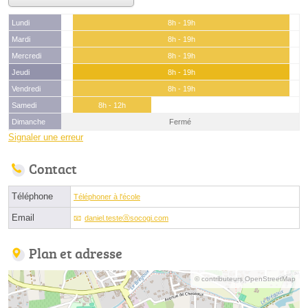
Lundi
8h - 19h
Mardi
8h - 19h
Mercredi
8h - 19h
Jeudi
8h - 19h
Vendredi
8h - 19h
Samedi
8h - 12h
Dimanche
Fermé
Signaler une erreur
Contact
Téléphone
Téléphoner à l'école
Email
daniel.testeⓐsocogi.com
Plan et adresse
© contributeurs OpenStreetMap