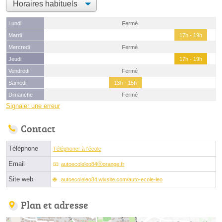
Lundi
Fermé
Mardi
17h - 19h
Mercredi
Fermé
Jeudi
17h - 19h
Vendredi
Fermé
Samedi
13h - 15h
Dimanche
Fermé
Signaler une erreur
Contact
Téléphone
Téléphoner à l'école
Email
autoecoleleo84ⓐorange.fr
Site web
autoecoleleo84.wixsite.com/auto-ecole-leo
Plan et adresse