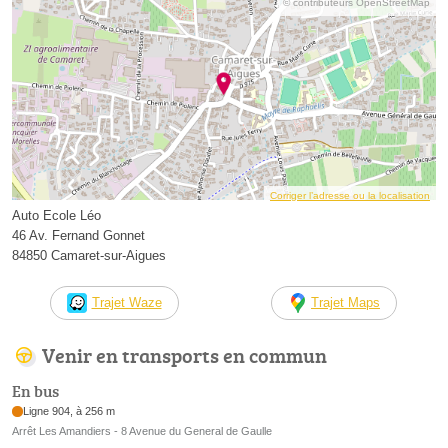
© contributeurs OpenStreetMap
Corriger l’adresse ou la localisation
Auto Ecole Léo
46 Av. Fernand Gonnet
84850 Camaret-sur-Aigues
Trajet Waze
Trajet Maps
Venir en transports en commun
En bus
Ligne 904, à 256 m
Arrêt Les Amandiers - 8 Avenue du General de Gaulle