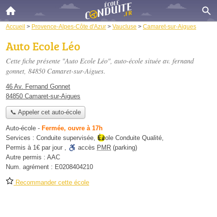
Accueil
>
Provence-Alpes-Côte d'Azur
>
Vaucluse
>
Camaret-sur-Aigues
Auto Ecole Léo
Cette fiche présente "Auto Ecole Léo", auto-école située
av. fernand
gonnet
, 84850 Camaret-sur-Aigues.
46 Av. Fernand Gonnet
84850 Camaret-sur-Aigues
📞 Appeler cet auto-école
Auto-école
-
Fermée, ouvre à 17h
Services :
Conduite supervisée
,
École Conduite Qualité
,
Permis à 1€ par jour
,
accès
PMR
(parking)
Autre permis :
AAC
Num. agrément :
E0208404210
Recommander cette école