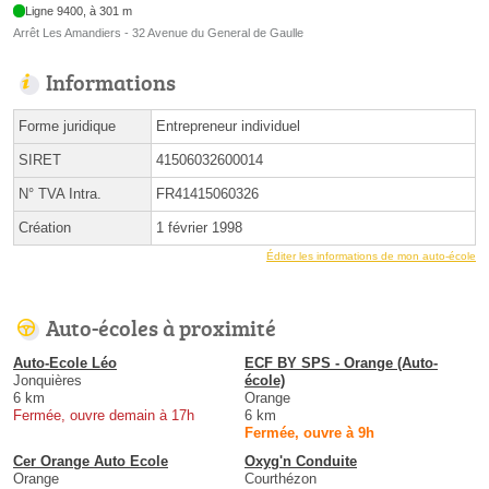
Ligne 9400, à 301 m
Arrêt Les Amandiers - 32 Avenue du General de Gaulle
Informations
Forme juridique
Entrepreneur individuel
SIRET
41506032600014
N° TVA Intra.
FR41415060326
Création
1 février 1998
Éditer les informations de mon auto-école
Auto-écoles à proximité
Auto-Ecole Léo
ECF BY SPS - Orange (Auto-
Jonquières
école)
6 km
Orange
Fermée, ouvre demain à 17h
6 km
Fermée, ouvre à 9h
Cer Orange Auto Ecole
Oxyg'n Conduite
Orange
Courthézon