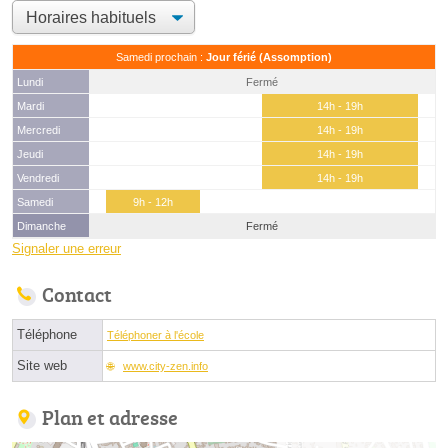
Samedi prochain :
Jour férié (Assomption)
Lundi
Fermé
Mardi
14h - 19h
Mercredi
14h - 19h
Jeudi
14h - 19h
Vendredi
14h - 19h
Samedi
9h - 12h
Dimanche
Fermé
Signaler une erreur
Contact
Téléphone
Téléphoner à l'école
Site web
www.city-zen.info
Plan et adresse