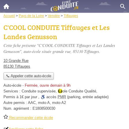
Accueil
>
Pays de la Loire
>
Vendée
>
Tiffauges
C'COOL CONDUITE Tiffauges et Les
Landes Genusson
Cette fiche présente "C'COOL CONDUITE Tiffauges et Les Landes
Genusson", auto-école située
grande rue
, 85130 Tiffauges.
10 Grande Rue
85130 Tiffauges
📞 Appeler cette auto-école
Auto-école
-
Fermée, ouvre demain à 9h
Services :
Conduite supervisée
,
École Conduite Qualité
,
Permis à 1€ par jour
,
accès
PMR
(parking, entrée adaptée)
Autre permis :
AAC, moto A, moto A2
Num. agrément :
E1808500030
Recommander cette école