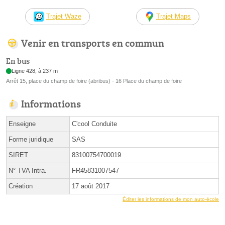
Trajet Waze
Trajet Maps
Venir en transports en commun
En bus
Ligne 428, à 237 m
Arrêt 15, place du champ de foire (abribus) - 16 Place du champ de foire
Informations
Enseigne
C'cool Conduite
Forme juridique
SAS
SIRET
83100754700019
N° TVA Intra.
FR45831007547
Création
17 août 2017
Éditer les informations de mon auto-école