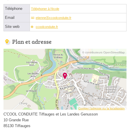
Téléphone
Téléphoner à l'école
Email
etienneⓐccoolconduite.fr
Site web
ccoolconduite.fr
Plan et adresse
© contributeurs OpenStreetMap
Corriger l’adresse ou la localisation
C'COOL CONDUITE Tiffauges et Les Landes Genusson
10 Grande Rue
85130 Tiffauges