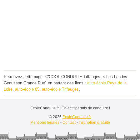
Retrouvez cette page "C'COOL CONDUITE Tiffauges et Les Landes
Genusson Grande Rue" en partant des liens :
auto-école Pays de la
Loire
,
auto-école 85
,
auto-école Tiffauges
.
EcoleConduite.fr : Objectif permis de conduire !
© 2026
EcoleConduite.fr
Mentions légales
-
Contact
-
Inscription gratuite