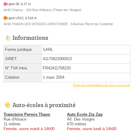
Ligne 08, à 27 m
Arrêt Chanzy - 104 Rue d’Alsace (Thaon-les-Vosges)
Ligne LR12, à 516 m
Arrêt THAON-LES-VOSGES LA ROTONDE - 3 Avenue Pierre de Coubertin
Informations
Forme juridique
SARL
SIRET
41175822000023
N° TVA Intra.
FR42411758220
Création
1 mars 2004
Éditer les informations de mon auto-école
Auto-écoles à proximité
Trajectoire Permis Thaon
Auto Ecole Zig Zag
Rue d'Alsace
All. Des Vosges
11 mètres
670 mètres
Fermée, ouvre mardi à 14h00
Fermée, ouvre lundi à 14h00