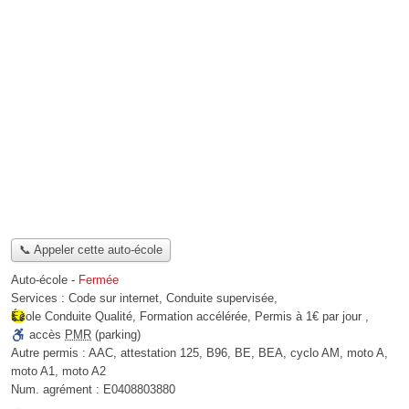
📞 Appeler cette auto-école
Auto-école
-
Fermée
Services :
Code sur internet
,
Conduite supervisée
,
École Conduite Qualité
,
Formation accélérée
,
Permis à 1€ par jour
,
accès
PMR
(parking)
Autre permis :
AAC, attestation 125, B96, BE, BEA, cyclo AM, moto A,
moto A1, moto A2
Num. agrément :
E0408803880