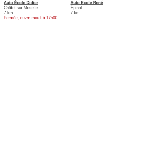
Auto École Didier
Auto Ecole René
Châtel-sur-Moselle
Épinal
7 km
7 km
Fermée, ouvre mardi à 17h00