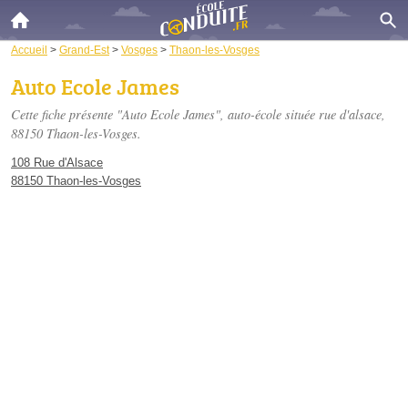
Accueil
>
Grand-Est
>
Vosges
>
Thaon-les-Vosges
Auto Ecole James
Cette fiche présente "Auto Ecole James", auto-école située
rue d'alsace
,
88150 Thaon-les-Vosges.
108 Rue d'Alsace
88150 Thaon-les-Vosges