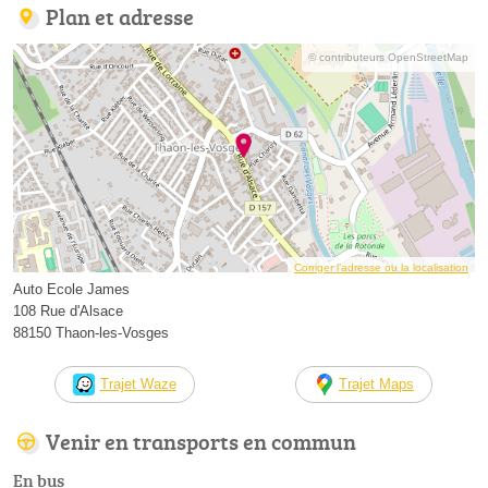
Plan et adresse
© contributeurs OpenStreetMap
Corriger l’adresse ou la localisation
Auto Ecole James
108 Rue d'Alsace
88150 Thaon-les-Vosges
Trajet Waze
Trajet Maps
Venir en transports en commun
En bus