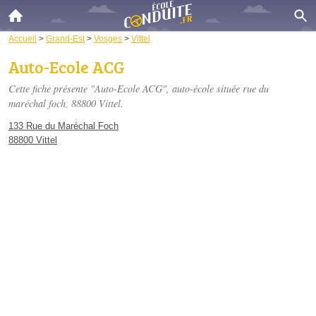
Accueil
>
Grand-Est
>
Vosges
>
Vittel
Auto-Ecole ACG
Cette fiche présente "Auto-Ecole ACG", auto-école située
rue du
maréchal foch
, 88800 Vittel.
133 Rue du Maréchal Foch
88800 Vittel