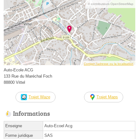
© contributeurs OpenStreetMap
Corriger l’adresse ou la localisation
Auto-Ecole ACG
133 Rue du Maréchal Foch
88800 Vittel
Trajet Waze
Trajet Maps
Informations
Enseigne
Auto-Ecoel Acg
Forme juridique
SAS