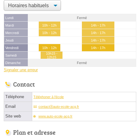
Lundi
Fermé
Mardi
10h - 12h
14h - 17h
Mercredi
10h - 12h
14h - 17h
Jeudi
14h - 17h
Vendredi
10h - 12h
14h - 17h
10h15 -
Samedi
12h15
Dimanche
Fermé
Signaler une erreur
Contact
Téléphone
Téléphoner à l'école
Email
contactⓐauto-ecole-acg.fr
Site web
www.auto-ecole-acg.fr
Plan et adresse