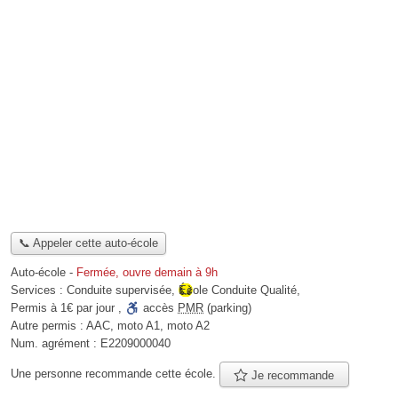
📞 Appeler cette auto-école
Auto-école
-
Fermée, ouvre demain à 9h
Services :
Conduite supervisée
,
École Conduite Qualité
,
Permis à 1€ par jour
,
accès
PMR
(parking)
Autre permis :
AAC, moto A1, moto A2
Num. agrément :
E2209000040
Une personne
recommande
cette école.
Je recommande