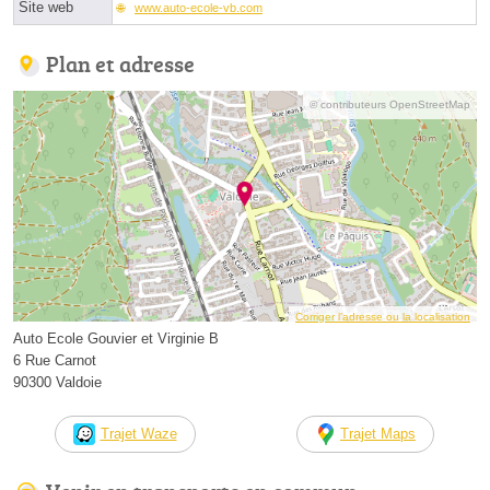
Site web
www.auto-ecole-vb.com
Plan et adresse
© contributeurs OpenStreetMap
Corriger l’adresse ou la localisation
Auto Ecole Gouvier et Virginie B
6 Rue Carnot
90300 Valdoie
Trajet Waze
Trajet Maps