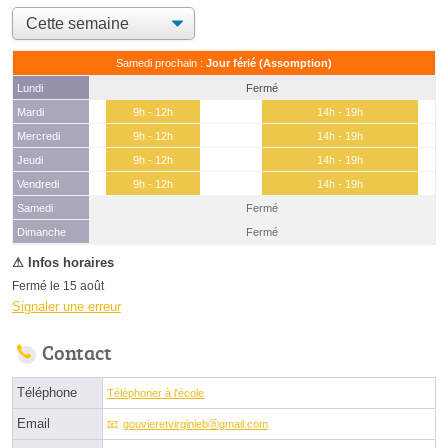
Samedi prochain :
Jour férié (Assomption)
Lundi
Fermé
Mardi
9h - 12h
14h - 19h
Mercredi
9h - 12h
14h - 19h
Jeudi
9h - 12h
14h - 19h
Vendredi
9h - 12h
14h - 19h
Samedi
Fermé
(15 août)
Dimanche
Fermé
Fermé le 15 août
Signaler une erreur
Contact
Téléphone
Téléphoner à l'école
Email
gouvieretvirginiebⓐgmail.com