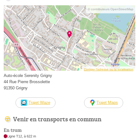
© contributeurs OpenStreetMap
Corriger l’adresse ou la localisation
Auto-école Serenity Grigny
44 Rue Pierre Brossolette
91350 Grigny
Trajet Waze
Trajet Maps
Venir en transports en commun
En tram
Ligne T12, à 622 m