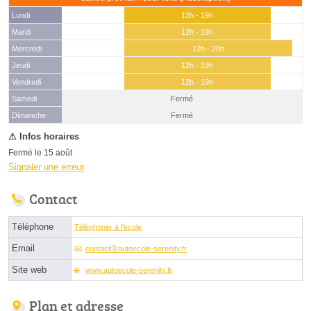
Lundi
12h - 19h
Mardi
12h - 19h
Mercredi
12h - 20h
Jeudi
12h - 19h
Vendredi
12h - 19h
Samedi
Fermé
(15 août)
Dimanche
Fermé
Fermé le 15 août
Signaler une erreur
Contact
Téléphone
Téléphoner à l'école
Email
contactⓐautoecole-serenity.fr
Site web
www.autoecole-serenity.fr
Plan et adresse