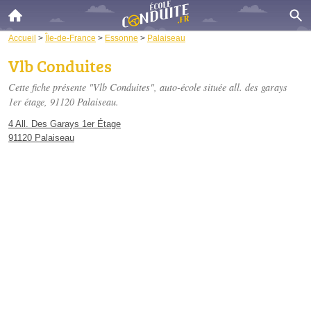
Accueil
>
Île-de-France
>
Essonne
>
Palaiseau
Vlb Conduites
Cette fiche présente "Vlb Conduites", auto-école située
all. des garays
1er étage
, 91120 Palaiseau.
4 All. Des Garays 1er Étage
91120 Palaiseau