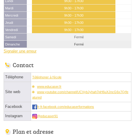
Lundi
9h30 - 17h30
Mardi
9h30 - 17h30
Mercredi
9h30 - 17h30
Jeudi
9h30 - 17h30
Vendredi
9h30 - 17h30
Samedi
Fermé
Dimanche
Fermé
Signaler une erreur
Contact
Téléphone
Téléphoner à l'école
www.educaser.fr
Site web
www.youtube.com/channel/UCVybJyhah7pH6uXJncG6x7Q/fe
atured
Facebook
fr-fr.facebook.com/educaserformations
Instagram
@educaser91
Plan et adresse