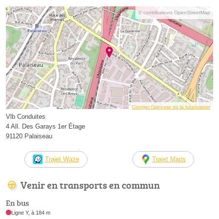
© contributeurs OpenStreetMap
Corriger l’adresse ou la localisation
Vlb Conduites
4 All. Des Garays 1er Étage
91120 Palaiseau
Trajet Waze
Trajet Maps
Venir en transports en commun
En bus
Ligne Y, à 184 m