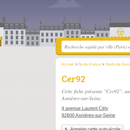
Accueil
>
Île-de-France
>
Hauts-de-Sein
Cer92
Cette fiche présente "Cer92", au
Asnières-sur-Seine.
4 avenue Laurent Cély
92600 Asnières-sur-Seine
📞 Appeler cette auto-école