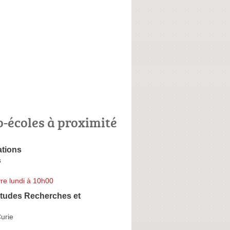
o-écoles à proximité
tions
s
re lundi à 10h00
Etudes Recherches et
urie