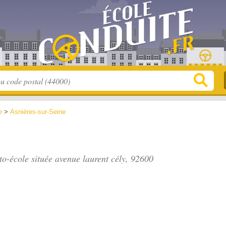
e
>
Asnières-sur-Seine
to-école située
avenue laurent cély
, 92600