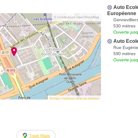
Auto Ecol
Européenne
© contributeurs OpenStreetMap
Gennevillier
530 mètres
Ouverte jus
Auto Ecol
Rue Eugéni
590 mètres
Ouverte jus
Corriger l’adresse ou la localisation
Trajet Maps