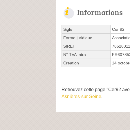
Informations
Sigle
Cer 92
Forme juridique
Associati
SIRET
7852831
N° TVA Intra.
FR60785
Création
14 octob
Retrouvez cette page "Cer92 aven
Asnières-sur-Seine
.