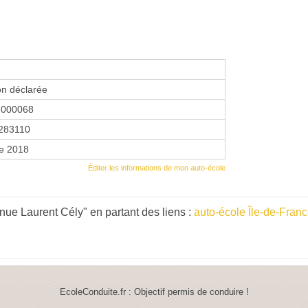
on déclarée
1000068
283110
re 2018
Éditer les informations de mon auto-école
ue Laurent Cély" en partant des liens :
auto-école Île-de-Fran
EcoleConduite.fr : Objectif permis de conduire !