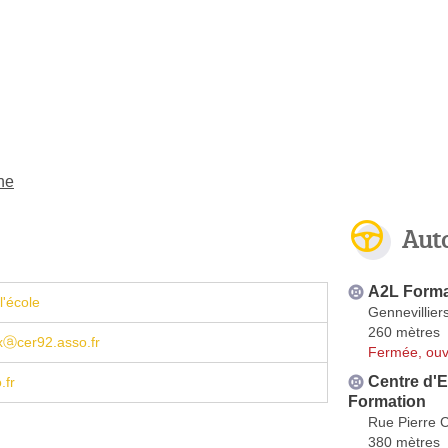
ne
Aut
A2L Forma
l'école
Gennevillier
260 mètres
xⓐcer92.asso.fr
Fermée, ouv
Centre d'
.fr
Formation
Rue Pierre C
380 mètres