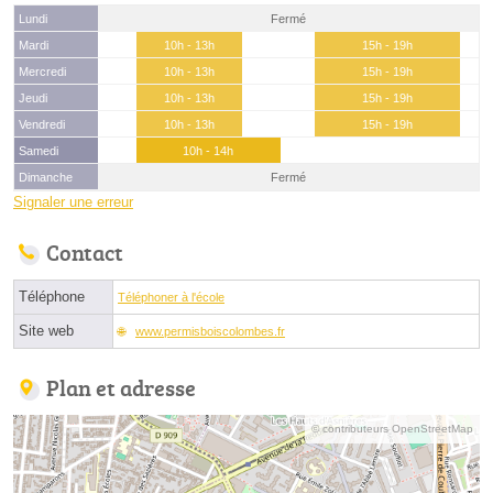
Lundi
Fermé
Mardi
10h - 13h
15h - 19h
Mercredi
10h - 13h
15h - 19h
Jeudi
10h - 13h
15h - 19h
Vendredi
10h - 13h
15h - 19h
Samedi
10h - 14h
Dimanche
Fermé
Signaler une erreur
Contact
Téléphone
Téléphoner à l'école
Site web
www.permisboiscolombes.fr
Plan et adresse
© contributeurs OpenStreetMap