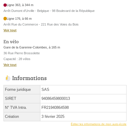
Ligne 363, à 344 m
Arrêt Dumont d'Urville - Belgique - 98 Boulevard de la République
Ligne 176, à 66 m
Arrêt Rue du Commerce - 221 Rue des Voies du Bois
Voir tout
En vélo
Gare de la Garenne-Colombes, à 165 m
36 Rue Pierre Brossolette
Capacité : 28 vélos
Voir tout
Informations
Forme juridique
SAS
SIRET
94086459800013
N° TVA Intra.
FR21940864598
Création
3 février 2025
Éditer les informations de mon auto-école