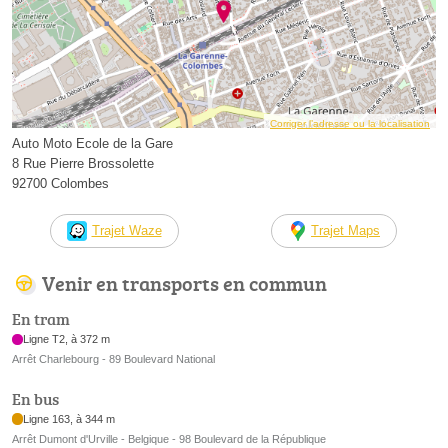
Corriger l’adresse ou la localisation
Auto Moto Ecole de la Gare
8 Rue Pierre Brossolette
92700 Colombes
Trajet Waze
Trajet Maps
Venir en transports en commun
En tram
Ligne T2, à 372 m
Arrêt Charlebourg - 89 Boulevard National
En bus
Ligne 163, à 344 m
Arrêt Dumont d'Urville - Belgique - 98 Boulevard de la République