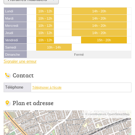
Lundi
10h - 12h
14h - 20h
Mardi
10h - 12h
14h - 20h
Mercredi
10h - 12h
14h - 20h
Jeudi
10h - 12h
14h - 20h
Vendredi
10h - 12h
15h - 20h
Samedi
10h - 14h
Dimanche
Fermé
Signaler une erreur
Contact
Téléphone
Téléphoner à l'école
Plan et adresse
© contributeurs OpenStreetMap