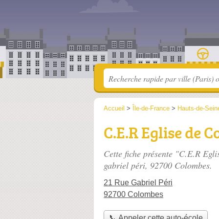
Accueil
>
Île-de-France
>
Hauts-de-Sein
C.E.R Eglise de 
Cette fiche présente "C.E.R Egl
gabriel péri
, 92700 Colombes.
21 Rue Gabriel Péri
92700 Colombes
📞 Appeler cette auto-école