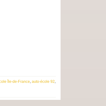
cole Île-de-France
,
auto-école 92
,