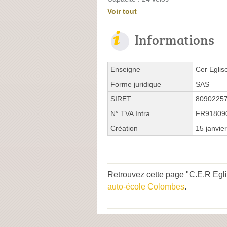
Voir tout
Informations
Enseigne
Cer Egli
Forme juridique
SAS
SIRET
8090225
N° TVA Intra.
FR91809
Création
15 janvie
Retrouvez cette page "C.E.R Egli
auto-école Colombes
.