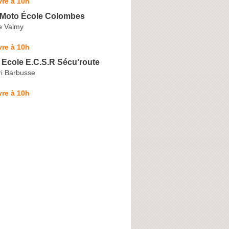
re à 10h
Moto École Colombes
e Valmy
re à 10h
 Ecole E.C.S.R Sécu'route
i Barbusse
re à 10h