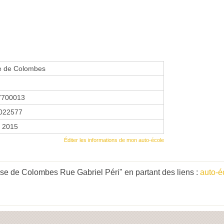
se de Colombes
7700013
022577
r 2015
Éditer les informations de mon auto-école
se de Colombes Rue Gabriel Péri" en partant des liens :
auto-é