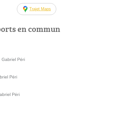
Trajet Maps
ports en commun
 Gabriel Péri
riel Péri
briel Péri