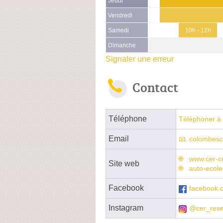
Jeudi
Vendredi
Samedi
10h - 12h
Dimanche
Signaler une erreur
Contact
Téléphone
Téléphoner à 
Email
colombesc
www.cer-c
Site web
auto-ecole
Facebook
facebook.
Instagram
@cer_res