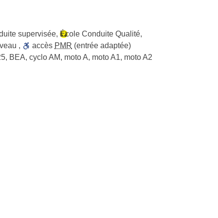
uite supervisée
,
École Conduite Qualité
,
iveau
,
accès
PMR
(entrée adaptée)
25, BEA, cyclo AM, moto A, moto A1, moto A2