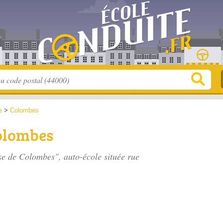
e
>
Colombes
Colombes
ise de Colombes", auto-école située
rue