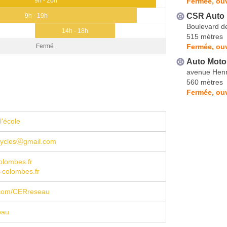
Fermée, ouv
9h - 20h
CSR Auto 
9h - 19h
Boulevard d
14h - 18h
515 mètres
Fermée, ouv
Fermé
Auto Moto
avenue Henr
560 mètres
Fermée, ouv
l'école
yclesⓐgmail.com
olombes.fr
-colombes.fr
com/CERreseau
eau