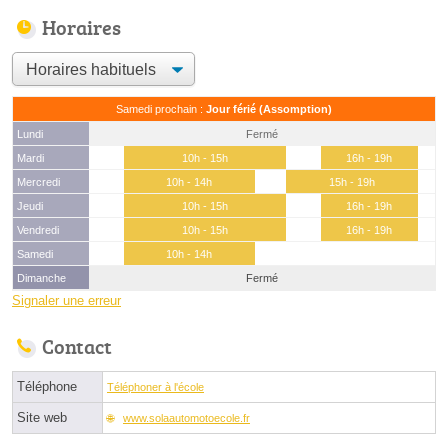
Horaires
Samedi prochain :
Jour férié (Assomption)
Lundi
Fermé
Mardi
10h - 15h
16h - 19h
Mercredi
10h - 14h
15h - 19h
Jeudi
10h - 15h
16h - 19h
Vendredi
10h - 15h
16h - 19h
Samedi
10h - 14h
Dimanche
Fermé
Signaler une erreur
Contact
Téléphone
Téléphoner à l'école
Site web
www.solaautomotoecole.fr