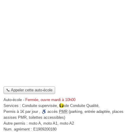
📞 Appeler cette auto-école
Auto-école
-
Fermée, ouvre mardi à 10h00
Services :
Conduite supervisée
,
École Conduite Qualité
,
Permis à 1€ par jour
,
accès
PMR
(parking, entrée adaptée, places
assises PMR, toilettes accessibles)
Autre permis :
moto A, moto A1, moto A2
Num. agrément :
E1909200180