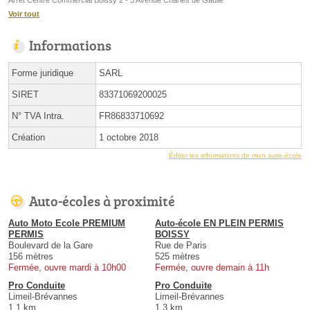
Arrêt Centre Commercial Boissy 2 - 5 Avenue Charles de Gaulle
Voir tout
Informations
Forme juridique
SARL
SIRET
83371069200025
N° TVA Intra.
FR86833710692
Création
1 octobre 2018
Éditer les informations de mon auto-école
Auto-écoles à proximité
Auto Moto Ecole PREMIUM
Auto-école EN PLEIN PERMIS
PERMIS
BOISSY
Boulevard de la Gare
Rue de Paris
156 mètres
525 mètres
Fermée, ouvre mardi à 10h00
Fermée, ouvre demain à 11h
Pro Conduite
Pro Conduite
Limeil-Brévannes
Limeil-Brévannes
1.1 km
1.3 km