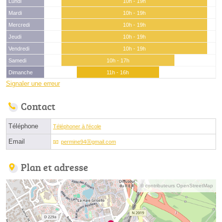
Lundi
10h - 19h
Mardi
10h - 19h
Mercredi
10h - 19h
Jeudi
10h - 19h
Vendredi
10h - 19h
Samedi
10h - 17h
Dimanche
11h - 16h
Signaler une erreur
Contact
Téléphone
Téléphoner à l'école
Email
permine94ⓐgmail.com
Plan et adresse
© contributeurs OpenStreetMap