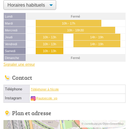
Lundi
Fermé
Mardi
10h - 17h
Mercredi
10h - 18h30
Jeudi
10h - 13h
14h - 19h
Vendredi
10h - 13h
14h - 19h
Samedi
10h - 13h
Dimanche
Fermé
Signaler une erreur
Contact
Téléphone
Téléphoner à l'école
Instagram
@autoecole_vp
Plan et adresse
© contributeurs OpenStreetMap