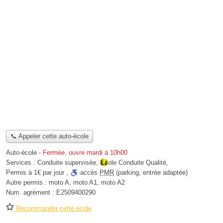
📞 Appeler cette auto-école
Auto-école
-
Fermée, ouvre mardi à 10h00
Services :
Conduite supervisée
,
École Conduite Qualité
,
Permis à 1€ par jour
,
accès
PMR
(parking, entrée adaptée)
Autre permis :
moto A, moto A1, moto A2
Num. agrément :
E2509400290
Recommander cette école