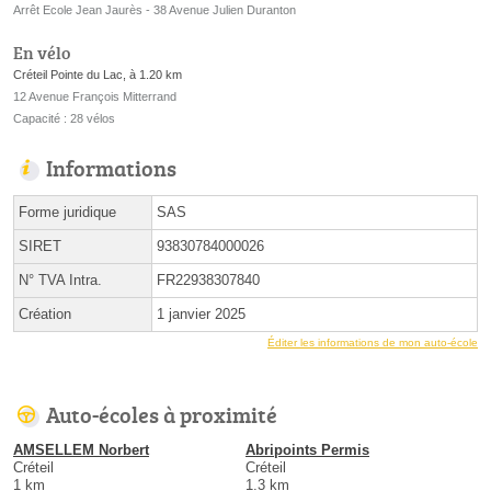
Arrêt Ecole Jean Jaurès - 38 Avenue Julien Duranton
En vélo
Créteil Pointe du Lac, à 1.20 km
12 Avenue François Mitterrand
Capacité : 28 vélos
Informations
Forme juridique
SAS
SIRET
93830784000026
N° TVA Intra.
FR22938307840
Création
1 janvier 2025
Éditer les informations de mon auto-école
Auto-écoles à proximité
AMSELLEM Norbert
Abripoints Permis
Créteil
Créteil
1 km
1.3 km