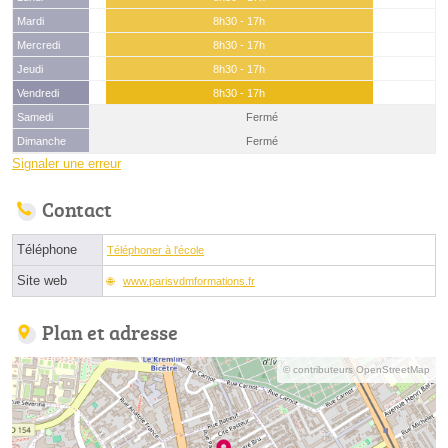
Mardi
8h30 - 17h
Mercredi
8h30 - 17h
Jeudi
8h30 - 17h
Vendredi
8h30 - 17h
Samedi
Fermé
Dimanche
Fermé
Signaler une erreur
Contact
Téléphone
Téléphoner à l'école
Site web
www.parisvdmformations.fr
Plan et adresse
© contributeurs OpenStreetMap