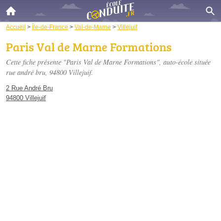
Accueil
>
Île-de-France
>
Val-de-Marne
>
Villejuif
Paris Val de Marne Formations
Cette fiche présente "Paris Val de Marne Formations", auto-école située
rue andré bru
, 94800 Villejuif.
2 Rue André Bru
94800 Villejuif