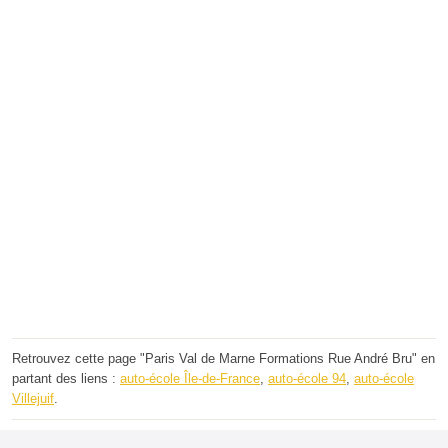
Retrouvez cette page "Paris Val de Marne Formations Rue André Bru" en
partant des liens :
auto-école Île-de-France
,
auto-école 94
,
auto-école
Villejuif
.