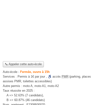
📞 Appeler cette auto-école
Auto-école
-
Fermée, ouvre à 15h
Services :
Permis à 1€ par jour
,
accès
PMR
(parking, places
assises PMR, toilettes accessibles)
Autre permis :
moto A, moto A1, moto A2
Taux réussite en 2025 :
A => 52.63% (7 candidats),
B => 60.87% (46 candidats)
Num. agrément :
E2309500070