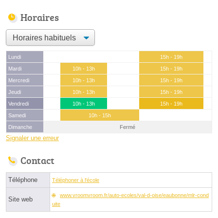
Horaires
Lundi
15h - 19h
Mardi
10h - 13h
15h - 19h
Mercredi
10h - 13h
15h - 19h
Jeudi
10h - 13h
15h - 19h
Vendredi
10h - 13h
15h - 19h
Samedi
10h - 15h
Dimanche
Fermé
Signaler une erreur
Contact
Téléphone
Téléphoner à l'école
www.vroomvroom.fr/auto-ecoles/val-d-oise/eaubonne/mlr-cond
Site web
uite