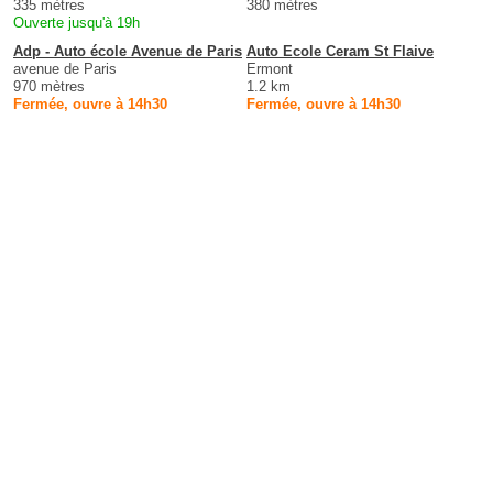
335 mètres
380 mètres
Ouverte jusqu'à 19h
Adp - Auto école Avenue de Paris
Auto Ecole Ceram St Flaive
avenue de Paris
Ermont
970 mètres
1.2 km
Fermée, ouvre à 14h30
Fermée, ouvre à 14h30