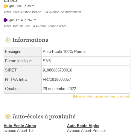
En bus
Ligne 3801, à 39 m
Arrêt Place Aristide Briand - 14 Avenue de Budenheim
Ligne 1314, à 267 m
Arrêt Hôtel de Ville - 4 Avenue Jeanne d'Arc
Informations
Enseigne
Auto-Ecole 100% Permis
Forme juridique
SAS
SIRET
91980885700016
N° TVA Intra.
FR71919808857
Création
29 septembre 2022
Éditer les informations de mon auto-école
Auto-écoles à proximité
Auto École Alpha
Auto Ecole Alpha
avenue Albert 1er
Avenue Albert Premier