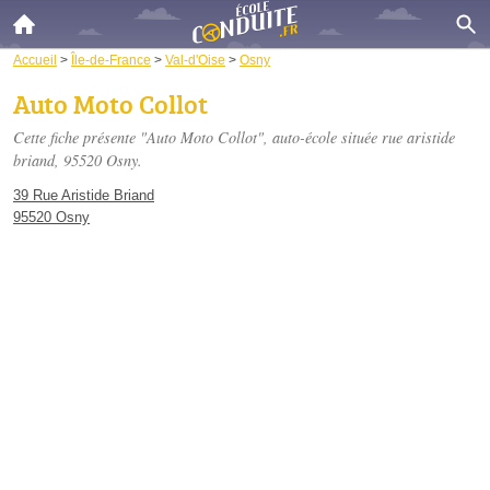
Accueil
>
Île-de-France
>
Val-d'Oise
>
Osny
Auto Moto Collot
Cette fiche présente "Auto Moto Collot", auto-école située
rue aristide
briand
, 95520 Osny.
39 Rue Aristide Briand
95520 Osny