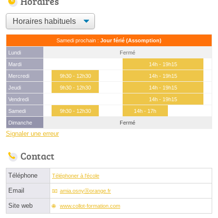
Horaires
Samedi prochain :
Jour férié (Assomption)
Lundi
Fermé
Mardi
14h - 19h15
Mercredi
9h30 - 12h30
14h - 19h15
Jeudi
9h30 - 12h30
14h - 19h15
Vendredi
14h - 19h15
Samedi
9h30 - 12h30
14h - 17h
Dimanche
Fermé
Signaler une erreur
Contact
Téléphone
Téléphoner à l'école
Email
amia.osnyⓐorange.fr
Site web
www.collot-formation.com