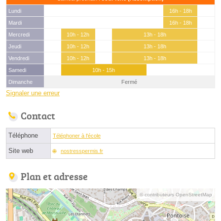
Lundi
16h - 18h
Mardi
16h - 18h
Mercredi
10h - 12h
13h - 18h
Jeudi
10h - 12h
13h - 18h
Vendredi
10h - 12h
13h - 18h
Samedi
10h - 15h
Dimanche
Fermé
Signaler une erreur
Contact
Téléphone
Téléphoner à l'école
Site web
nostresspermis.fr
Plan et adresse
© contributeurs OpenStreetMap