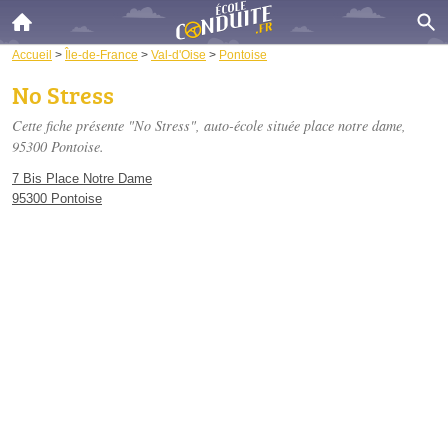
Accueil
>
Île-de-France
>
Val-d'Oise
>
Pontoise
No Stress
Cette fiche présente "No Stress", auto-école située
place notre dame
,
95300 Pontoise.
7 Bis Place Notre Dame
95300 Pontoise