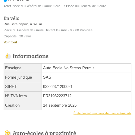
95-08, à 273 m
Arrêt Place du Général de Gaulle Gare - 7 Place du General de Gaulle
En vélo
Rue Sere-depoin, à 320 m
Place du Général de Gaulle Devant la Gare - 95300 Pontoise
Capacité : 20 vélos
Voir tout
Informations
Enseigne
Auto Ecole No Stress Permis
Forme juridique
SAS
SIRET
93222371200021
N° TVA Intra.
FR31932223712
Création
14 septembre 2025
Éditer les informations de mon auto-école
Auto-écoles à proximité