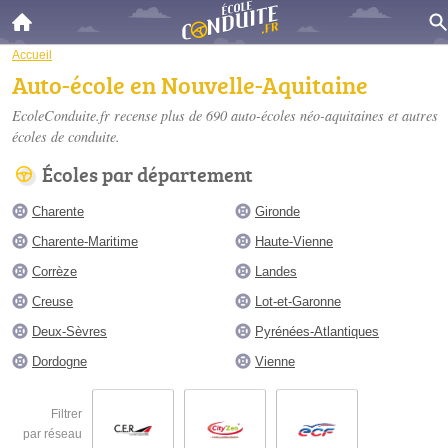
Accueil
Auto-école en Nouvelle-Aquitaine
EcoleConduite.fr recense plus de 690
auto-écoles néo-aquitaines
et autres
écoles de conduite.
Écoles par département
Charente
Gironde
Charente-Maritime
Haute-Vienne
Corrèze
Landes
Creuse
Lot-et-Garonne
Deux-Sèvres
Pyrénées-Atlantiques
Dordogne
Vienne
Filtrer
par réseau