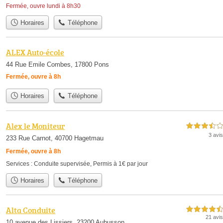
Fermée, ouvre lundi à 8h30
Horaires
Téléphone
ALEX Auto-école
44 Rue Emile Combes, 17800 Pons
Fermée, ouvre à 8h
Horaires
Téléphone
Alex le Moniteur
3,5 étoiles sur 5
3 avis
233 Rue Carnot, 40700 Hagetmau
Fermée, ouvre à 8h
Services :
Conduite supervisée
,
Permis à 1€ par jour
Horaires
Téléphone
Alta Conduite
4,5 étoiles sur 5
21 avis
10 avenue des Lissiers, 23200 Aubusson