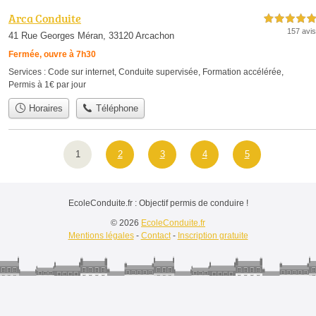
Arca Conduite
5,0 étoiles sur 5
157 avis
41 Rue Georges Méran, 33120 Arcachon
Fermée, ouvre à 7h30
Services :
Code sur internet
,
Conduite supervisée
,
Formation accélérée
,
Permis à 1€ par jour
Horaires
Téléphone
1
2
3
4
5
EcoleConduite.fr : Objectif permis de conduire !
© 2026
EcoleConduite.fr
Mentions légales
-
Contact
-
Inscription gratuite