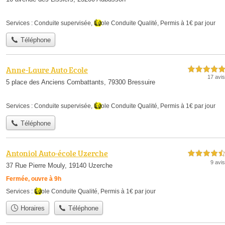
Services :
Conduite supervisée
,
École Conduite Qualité
,
Permis à 1€ par jour
Téléphone
Anne-Laure Auto Ecole
5,0 étoiles sur 5
17 avis
5 place des Anciens Combattants, 79300 Bressuire
Services :
Conduite supervisée
,
École Conduite Qualité
,
Permis à 1€ par jour
Téléphone
Antoniol Auto-école Uzerche
4,5 étoiles sur 5
9 avis
37 Rue Pierre Mouly, 19140 Uzerche
Fermée, ouvre à 9h
Services :
École Conduite Qualité
,
Permis à 1€ par jour
Horaires
Téléphone