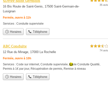
4Drive Saint Germain
4,5 étoiles sur 5
35 avis
16 Bis Route de Saint-Genis, 17500 Saint-Germain-de-
Lusignan
Fermée, ouvre à 11h
Services :
Conduite supervisée
Horaires
Téléphone
ABC Conduite
3,5 étoiles sur 5
74 avis
12 Rue du Minage, 17000 La Rochelle
Fermée, ouvre à 10h
Services :
Code sur internet
,
Conduite supervisée
,
École Conduite Qualité
,
Permis à 1€ par jour
,
Récupération de permis
,
Remise à niveau
Horaires
Téléphone