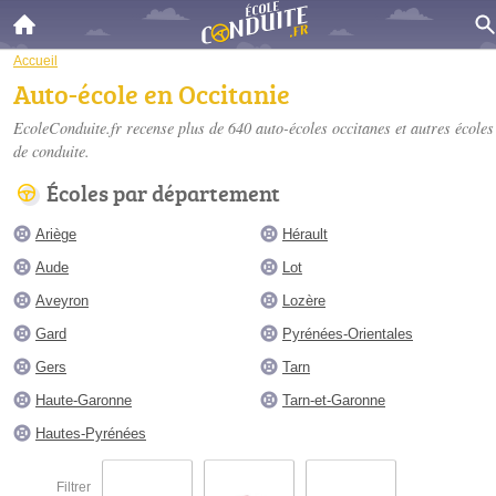
Accueil
Auto-école en Occitanie
EcoleConduite.fr recense plus de 640
auto-écoles occitanes
et autres écoles
de conduite.
Écoles par département
Ariège
Hérault
Aude
Lot
Aveyron
Lozère
Gard
Pyrénées-Orientales
Gers
Tarn
Haute-Garonne
Tarn-et-Garonne
Hautes-Pyrénées
Filtrer