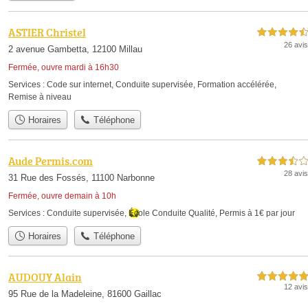
ASTIER Christel
4,5 étoiles sur 5
26 avis
2 avenue Gambetta, 12100 Millau
Fermée, ouvre mardi à 16h30
Services :
Code sur internet
,
Conduite supervisée
,
Formation accélérée
,
Remise à niveau
Horaires
Téléphone
Aude Permis.com
3,5 étoiles sur 5
28 avis
31 Rue des Fossés, 11100 Narbonne
Fermée, ouvre demain à 10h
Services :
Conduite supervisée
,
École Conduite Qualité
,
Permis à 1€ par jour
Horaires
Téléphone
AUDOUY Alain
5,0 étoiles sur 5
12 avis
95 Rue de la Madeleine, 81600 Gaillac