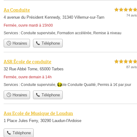
As Conduite
5,0 étoiles sur 5
74 avis
4 avenue du Président Kennedy, 31340 Villemur-sur-Tarn
Fermée, ouvre mardi à 15h00
Services :
Conduite supervisée
,
Formation accélérée
,
Remise à niveau
Horaires
Téléphone
ASR École de conduite
5,0 étoiles sur 5
87 avis
32 Rue Abbé Torne, 65000 Tarbes
Fermée, ouvre demain à 14h
Services :
Conduite supervisée
,
École Conduite Qualité
,
Permis à 1€ par jour
Horaires
Téléphone
Ass Ecole de Musique de Laudun
1 Place Jules Ferry, 30290 Laudun-l'Ardoise
Téléphone