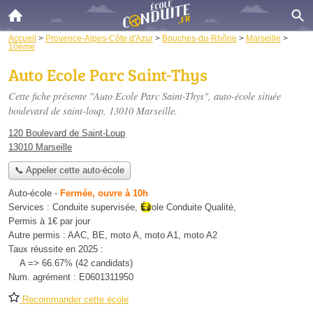
Accueil
>
Provence-Alpes-Côte d'Azur
>
Bouches-du-Rhône
>
Marseille
>
10ème
Auto Ecole Parc Saint-Thys
Cette fiche présente "Auto Ecole Parc Saint-Thys", auto-école située
boulevard de saint-loup
, 13010 Marseille.
120 Boulevard de Saint-Loup
13010 Marseille
📞 Appeler cette auto-école
Auto-école
-
Fermée, ouvre à 10h
Services :
Conduite supervisée
,
École Conduite Qualité
,
Permis à 1€ par jour
Autre permis :
AAC, BE, moto A, moto A1, moto A2
Taux réussite en 2025 :
A => 66.67% (42 candidats)
Num. agrément :
E0601311950
Recommander cette école