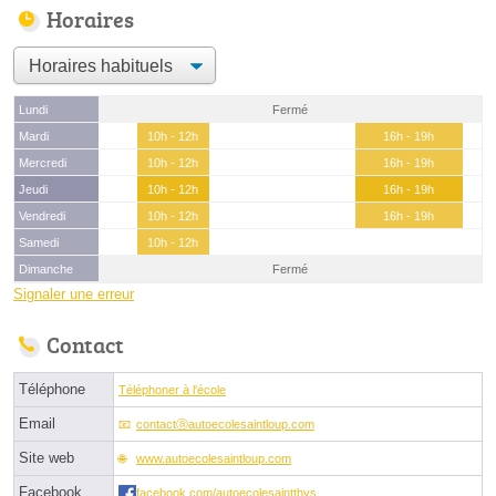
Horaires
Lundi
Fermé
Mardi
10h - 12h
16h - 19h
Mercredi
10h - 12h
16h - 19h
Jeudi
10h - 12h
16h - 19h
Vendredi
10h - 12h
16h - 19h
Samedi
10h - 12h
Dimanche
Fermé
Signaler une erreur
Contact
Téléphone
Téléphoner à l'école
Email
contactⓐautoecolesaintloup.com
Site web
www.autoecolesaintloup.com
Facebook
facebook.com/autoecolesaintthys