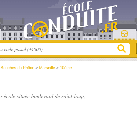
>
Bouches-du-Rhône
>
Marseille
>
10ème
to-école située
boulevard de saint-loup
,