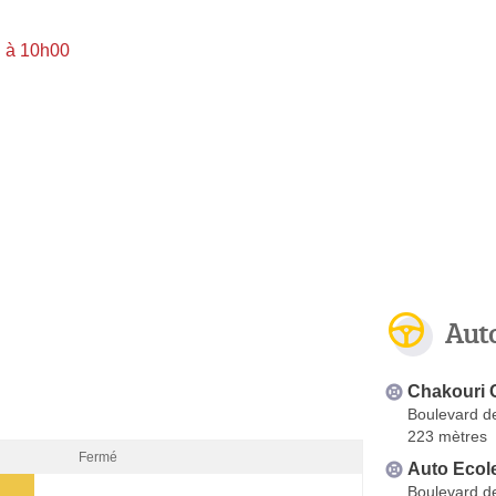
i à 10h00
Aut
Chakouri 
Boulevard d
223 mètres
Fermé
Auto Ecol
Boulevard d