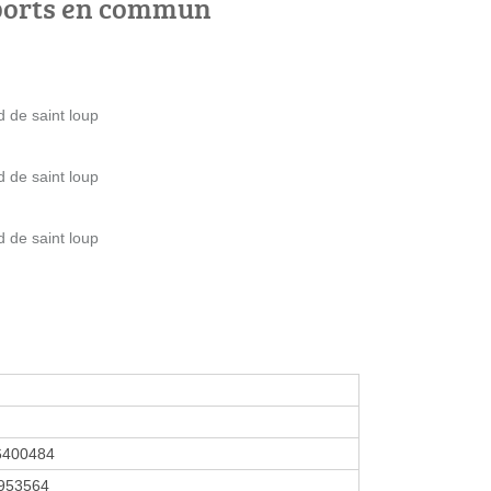
ports en commun
d de saint loup
d de saint loup
d de saint loup
6400484
953564