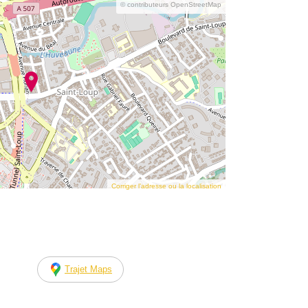
© contributeurs OpenStreetMap
Corriger l’adresse ou la localisation
Trajet Maps