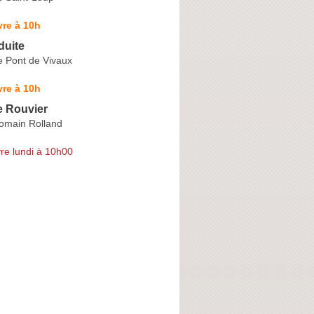
re à 10h
duite
e Pont de Vivaux
re à 10h
e Rouvier
omain Rolland
re lundi à 10h00