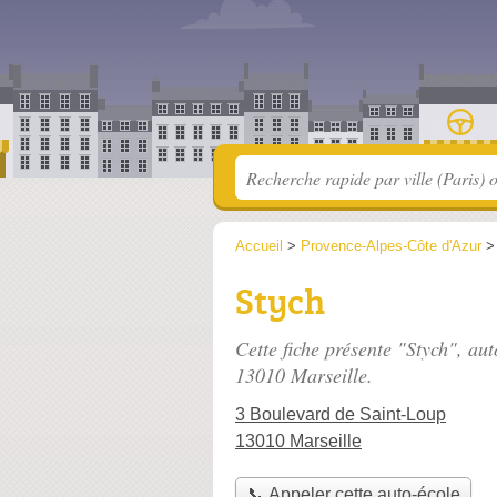
Accueil
>
Provence-Alpes-Côte d'Azur
Stych
Cette fiche présente "Stych", au
13010 Marseille.
3 Boulevard de Saint-Loup
13010 Marseille
📞 Appeler cette auto-école