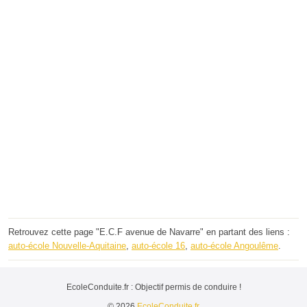
Retrouvez cette page "E.C.F avenue de Navarre" en partant des liens :
auto-école Nouvelle-Aquitaine
,
auto-école 16
,
auto-école Angoulême
.
EcoleConduite.fr : Objectif permis de conduire !
© 2026
EcoleConduite.fr