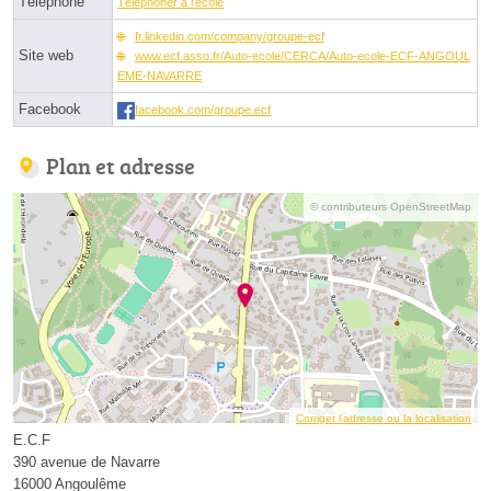
Téléphone
Téléphoner à l'école
fr.linkedin.com/company/groupe-ecf
Site web
www.ecf.asso.fr/Auto-ecole/CERCA/Auto-ecole-ECF-ANGOUL
EME-NAVARRE
Facebook
facebook.com/groupe.ecf
Plan et adresse
© contributeurs OpenStreetMap
Corriger l’adresse ou la localisation
E.C.F
390 avenue de Navarre
16000 Angoulême