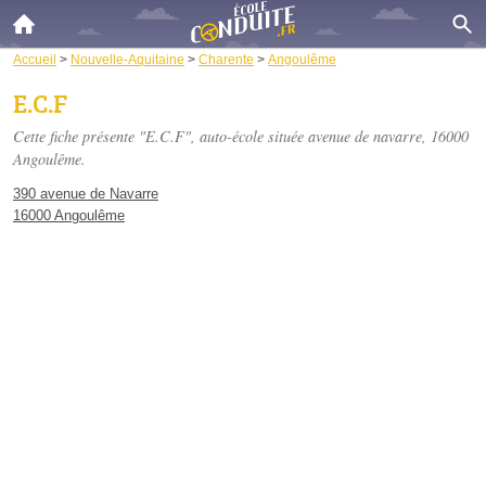
Accueil
>
Nouvelle-Aquitaine
>
Charente
>
Angoulême
E.C.F
Cette fiche présente "E.C.F", auto-école située
avenue de navarre
, 16000
Angoulême.
390 avenue de Navarre
16000 Angoulême