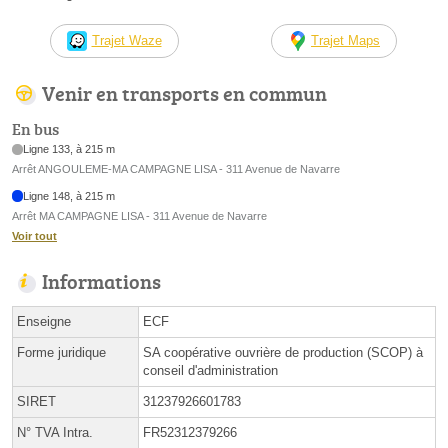
Trajet Waze
Trajet Maps
Venir en transports en commun
En bus
Ligne 133, à 215 m
Arrêt ANGOULEME-MA CAMPAGNE LISA - 311 Avenue de Navarre
Ligne 148, à 215 m
Arrêt MA CAMPAGNE LISA - 311 Avenue de Navarre
Voir tout
Informations
Enseigne
ECF
Forme juridique
SA coopérative ouvrière de production (SCOP) à
conseil d'administration
SIRET
31237926601783
N° TVA Intra.
FR52312379266