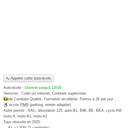
📞 Appeler cette auto-école
Auto-école
-
Ouverte jusqu'à 12h30
Services :
Code sur internet
,
Conduite supervisée
,
École Conduite Qualité
,
Formation accélérée
,
Permis à 1€ par jour
,
accès
PMR
(parking, entrée adaptée)
Autre permis :
AAC, attestation 125, auto B1, B96, BE, BEA, cyclo AM,
moto A, moto A1, moto A2
Taux réussite en 2025 :
A1 => 50% (2 candidats),